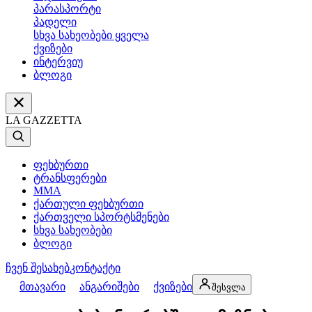
პარასპორტი
პადელი
სხვა სახეობები ყველა
ქვიზები
ინტერვიუ
ბლოგი
LA GAZZETTA
ფეხბურთი
ტრანსფერები
MMA
ქართული ფეხბურთი
ქართველი სპორტსმენები
სხვა სახეობები
ბლოგი
ჩვენ შესახებ
კონტაქტი
მთავარი
ანგარიშები
ქვიზები
შესვლა