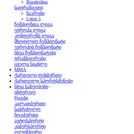
Bundesliga
საფრანგეთი
ნაკრები
Ligue 1
ჩემპიონთა ლიგა
ევროპა ლიგა
კონფერენს ლიგა
მსოფლიო ჩემპიონატი
ევროპის ჩემპიონატი
სხვა ჩემპიონატები
ტრანსფერები
ყველა სიახლე
MMA
ქართული ფეხბურთი
ქართველი სპორტსმენები
სხვა სახეობები
ინტერვიუ
რაგბი
კალათბურთი
საბრძოლო
ჩოგბურთი
ავტოსპორტი
კიბერსპორტი
ოლიმპიური