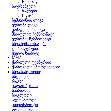
Bundesliga
საფრანგეთი
ნაკრები
Ligue 1
ჩემპიონთა ლიგა
ევროპა ლიგა
კონფერენს ლიგა
მსოფლიო ჩემპიონატი
ევროპის ჩემპიონატი
სხვა ჩემპიონატები
ტრანსფერები
ყველა სიახლე
MMA
ქართული ფეხბურთი
ქართველი სპორტსმენები
სხვა სახეობები
ინტერვიუ
რაგბი
კალათბურთი
საბრძოლო
ჩოგბურთი
ავტოსპორტი
კიბერსპორტი
ოლიმპიური