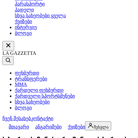
პარასპორტი
პადელი
სხვა სახეობები ყველა
ქვიზები
ინტერვიუ
ბლოგი
LA GAZZETTA
ფეხბურთი
ტრანსფერები
MMA
ქართული ფეხბურთი
ქართველი სპორტსმენები
სხვა სახეობები
ბლოგი
ჩვენ შესახებ
კონტაქტი
მთავარი
ანგარიშები
ქვიზები
შესვლა