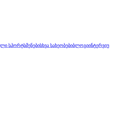
ლი სპორტსმენები
სხვა სახეობები
ბლოგი
ინტერვიუ