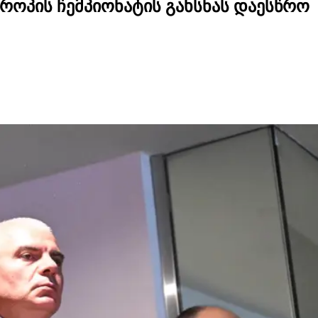
როპის ჩემპიონატის გახსნას დაესწრო