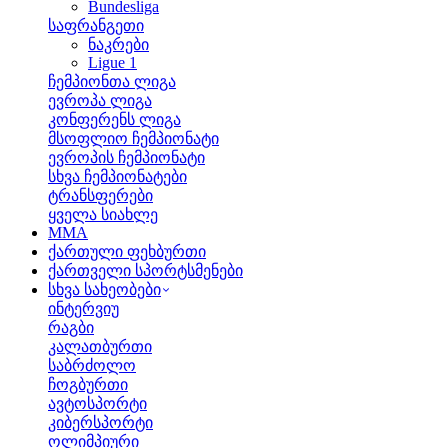
Bundesliga
საფრანგეთი
ნაკრები
Ligue 1
ჩემპიონთა ლიგა
ევროპა ლიგა
კონფერენს ლიგა
მსოფლიო ჩემპიონატი
ევროპის ჩემპიონატი
სხვა ჩემპიონატები
ტრანსფერები
ყველა სიახლე
MMA
ქართული ფეხბურთი
ქართველი სპორტსმენები
სხვა სახეობები
ინტერვიუ
რაგბი
კალათბურთი
საბრძოლო
ჩოგბურთი
ავტოსპორტი
კიბერსპორტი
ოლიმპიური