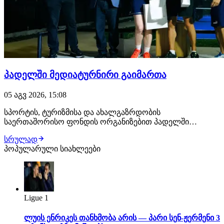
პადელში მედიატურნირი გაიმართა
05 აგვ 2026, 15:08
სპორტის, ტურიზმისა და ახალგაზრდობის
საერთაშორისო ფონდის ორგანიზებით პადელში
მედიატურნირი გაიმართა. შეჯიბრების ერთ-ერთი
სრულად
ორგანიზატორი სპორტის სახელმწიფო უნივერსიტეტი
პოპულარული სიახლეები
იყო და ტურნირში მონაწილეობა მედიის
წარმომადგენლების გარდა, სტუდენტებმაც მიიღეს.
გამარჯვებულები ლევან გურგენიძე და თა…
Ligue 1
ლუის ენრიკეს თანხმობა არის — პარი სენ-ჟერმენი 3