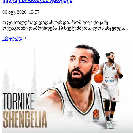
კვლავ ბრძოლის გარეშეა
06 აგვ 2026, 13:57
ოფიციალურად დადასტურდა, რომ გიგა ჭიკაძე
ოქტაგონში დაბრუნდება 19 სექტემბერს, ლოს ანჯელესში
გასამართ UFC 331-ზე. გამოცდილი ქართველი
სრულად
მებრძოლის მოწინააღმდეგე იქნება ჟოანდერსონ ბრიტო,
რომლის ანგარიშზე 19 მოგება, 5 წაგება და ფრე არის.
იგივე ქარდზე თანამთავარ ჩხუბში არმან ცარუკიანი
მაურ…