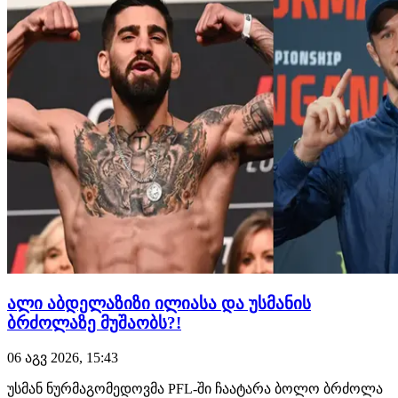
დამწ…
ალი აბდელაზიზი ილიასა და უსმანის
ბრძოლაზე მუშაობს?!
06 აგვ 2026, 15:43
უსმან ნურმაგომედოვმა PFL-ში ჩაატარა ბოლო ბრძოლა