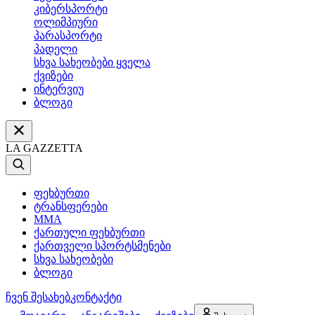
კიბერსპორტი
ოლიმპიური
პარასპორტი
პადელი
სხვა სახეობები ყველა
ქვიზები
ინტერვიუ
ბლოგი
LA GAZZETTA
ფეხბურთი
ტრანსფერები
MMA
ქართული ფეხბურთი
ქართველი სპორტსმენები
სხვა სახეობები
ბლოგი
ჩვენ შესახებ
კონტაქტი