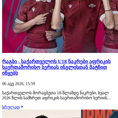
რაგბი - საქართველოს U18 ნაკრები აფრიკის
საერთაშორისო სერიას ინგლისთან მატჩით
იწყებს
06 აგვ 2026, 15:59
საქართველოს მორაგბეთა 18-წლამდე ნაკრები, ხვალ
2026 წლის სამხრეთ აფრიკის საერთაშორისო სერიის
პირველ მატჩს გამართავს. გიორგი ნემსაძის შეგირდები
სრულად
დურბანის უმაღლესი სკოლის მოედანზე, თბილისის
დროით 15:30 საათზე ინგლისელ თანატოლებს
შეერკინებიან. სამწვრთნელო შტაბმა უკვე დაასახელა ის