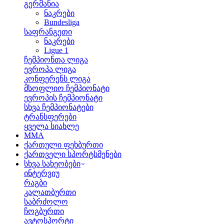
გერმანია
ნაკრები
Bundesliga
საფრანგეთი
ნაკრები
Ligue 1
ჩემპიონთა ლიგა
ევროპა ლიგა
კონფერენს ლიგა
მსოფლიო ჩემპიონატი
ევროპის ჩემპიონატი
სხვა ჩემპიონატები
ტრანსფერები
ყველა სიახლე
MMA
ქართული ფეხბურთი
ქართველი სპორტსმენები
სხვა სახეობები
ინტერვიუ
რაგბი
კალათბურთი
საბრძოლო
ჩოგბურთი
ავტოსპორტი