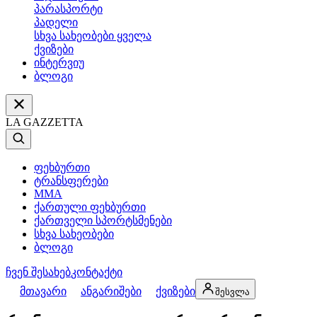
პარასპორტი
პადელი
სხვა სახეობები ყველა
ქვიზები
ინტერვიუ
ბლოგი
LA GAZZETTA
ფეხბურთი
ტრანსფერები
MMA
ქართული ფეხბურთი
ქართველი სპორტსმენები
სხვა სახეობები
ბლოგი
ჩვენ შესახებ
კონტაქტი
მთავარი
ანგარიშები
ქვიზები
შესვლა