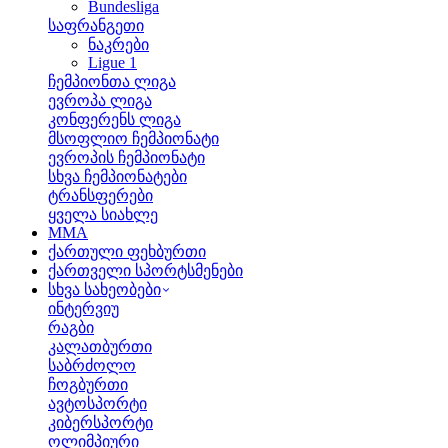
Bundesliga
საფრანგეთი
ნაკრები
Ligue 1
ჩემპიონთა ლიგა
ევროპა ლიგა
კონფერენს ლიგა
მსოფლიო ჩემპიონატი
ევროპის ჩემპიონატი
სხვა ჩემპიონატები
ტრანსფერები
ყველა სიახლე
MMA
ქართული ფეხბურთი
ქართველი სპორტსმენები
სხვა სახეობები
ინტერვიუ
რაგბი
კალათბურთი
საბრძოლო
ჩოგბურთი
ავტოსპორტი
კიბერსპორტი
ოლიმპიური