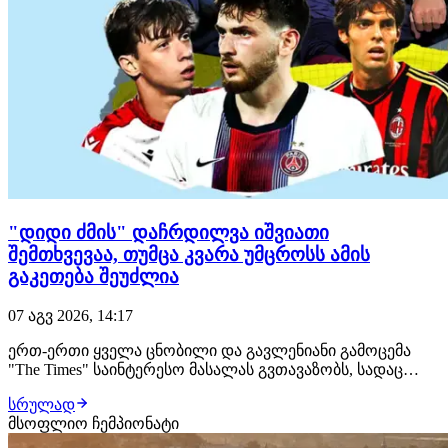
"დიდი ძმის" დაჩრდილვა იშვიათი
შემთხვევაა, თუმცა კვარა უმცროსს ამის
გაკეთება შეუძლია
07 აგვ 2026, 14:17
ერთ-ერთი ყველა ცნობილი და გავლენიანი გამოცემა
"The Times" საინტერესო მასალას გვთავაზობს, სადაც
საუბარი ძმებ ფეხბურთელებზეა და აქცენტი ხვიჩა და
სრულად
თორნიკე კვარაცხელიებზეა გაკეთებული: უეფას
მსოფლიო ჩემპიონატი
საკლუბო ტურნირებზე მისი პირველი თამაშიდან 10 წუთის
შემდეგ, დეჟა ვუ იგრძნობა. მოზარდი ბიჭი ბურთს…