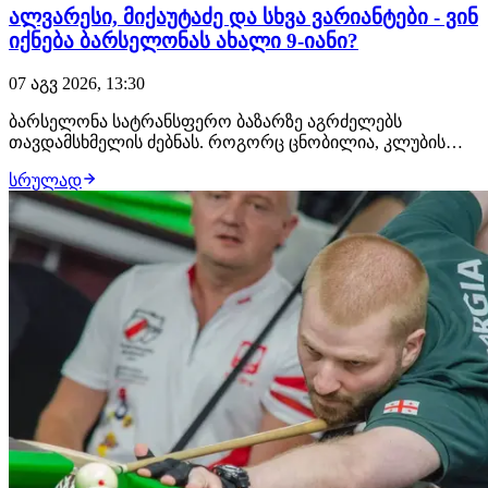
ალვარესი, მიქაუტაძე და სხვა ვარიანტები - ვინ
იქნება ბარსელონას ახალი 9-იანი?
07 აგვ 2026, 13:30
ბარსელონა სატრანსფერო ბაზარზე აგრძელებს
თავდამსხმელის ძებნას. როგორც ცნობილია, კლუბის
მთავარი სამიზნე არის ხულიან ალვარესი, მაგრამ
სრულად
ვარსკვლავური ფორვარდის კატალონიაში
გადაბარგების შანსი დღითიდღე იკლებს. მადრიდის
ატლეტიკოს მტკიცედ აქვს გადაწყვეტილი არგენტინელი
წინახაზელის "ბლაუგრან…