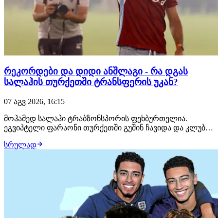
რეკორდები და დიდი ანშლაგი - რა დგას
სალაჰის თურქეთში ტრანსფერის უკან?
07 აგვ 2026, 16:15
მოჰამედ სალაჰი ტრაბზონსპორის ფეხბურთელია.
ეგვიპტელი ფარაონი თურქეთში გუშინ ჩავიდა და კლუბმა
ის ოფიციალურად წარადგინა. გასაკვირი არაა, რომ
სრულად
სალაჰის თურქეთში ჩასვლას გულშემატკივარი
მოუთმენლად ელოდა. გადაჭედილი სტადიონი, დიდი
იმედებით. მსგავსი დონის ფეხბურთელს ტრაბზონში ჯერ
არ უთამაშ…