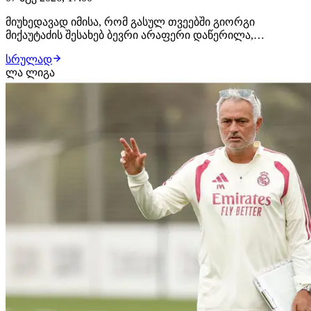
მიუხედავად იმისა, რომ გასულ თვეებში გიორგი
მიქაუტაძის შესახებ ბევრი არაფერი დაწერილა,
ქართველი ფორვარდი ზაფხულის სატრანსფერო
სრულად
ფანჯრის ერთ-ერთ მოთხოვნად ფეხბურთელად ამ
ლა ლიგა
დრომდე რჩება. როგორც ჩვენთვის ხდება ცნობილი,
ქართველი თავდამსხმელით ტოტენჰემი ინტერესდება.
ლონდონური კლუბი შეტევის…