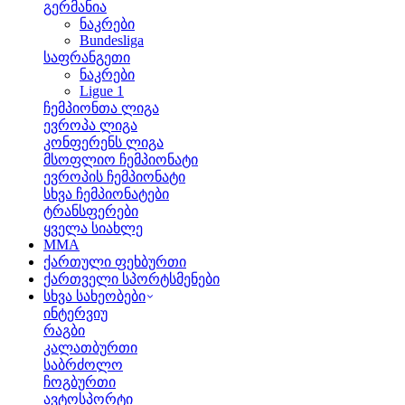
გერმანია
ნაკრები
Bundesliga
საფრანგეთი
ნაკრები
Ligue 1
ჩემპიონთა ლიგა
ევროპა ლიგა
კონფერენს ლიგა
მსოფლიო ჩემპიონატი
ევროპის ჩემპიონატი
სხვა ჩემპიონატები
ტრანსფერები
ყველა სიახლე
MMA
ქართული ფეხბურთი
ქართველი სპორტსმენები
სხვა სახეობები
ინტერვიუ
რაგბი
კალათბურთი
საბრძოლო
ჩოგბურთი
ავტოსპორტი