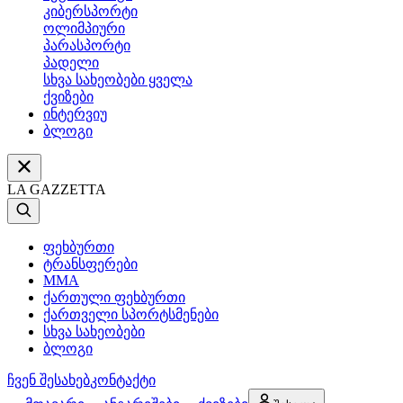
კიბერსპორტი
ოლიმპიური
პარასპორტი
პადელი
სხვა სახეობები ყველა
ქვიზები
ინტერვიუ
ბლოგი
LA GAZZETTA
ფეხბურთი
ტრანსფერები
MMA
ქართული ფეხბურთი
ქართველი სპორტსმენები
სხვა სახეობები
ბლოგი
ჩვენ შესახებ
კონტაქტი