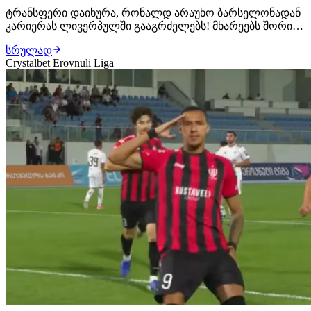
ტრანსფერი დაიხურა, რონალდ არაუხო ბარსელონადან
კარიერას ლივერპულში გააგრძელებს! მხარეებს შორის
ყველაფერი შეთანხმებულია, ურუგვაელ ცენტრალურ
სრულად
მცველს ახალ კლუბში უკვე ელოდებიან, სადაც
Crystalbet Erovnuli Liga
სამედიცინო შემოწმებას გაივლის და კონტრაქტს ხელს
მოაწერს. როგორც ცნობილი ხდება, მხარეებს შორის 1-
წლიან…