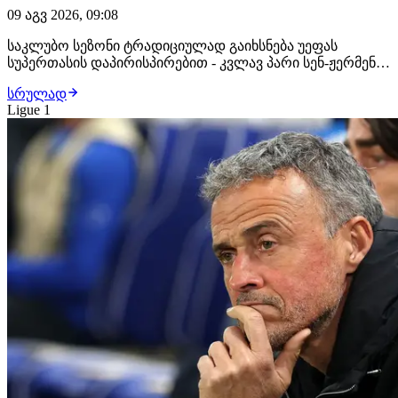
09 აგვ 2026, 09:08
საკლუბო სეზონი ტრადიციულად გაიხსნება უეფას
სუპერთასის დაპირისპირებით - კვლავ პარი სენ-ჟერმენი,
რომელმაც ჩემპიონთა ლიგაზე იმარჯვა მიყოლებით
სრულად
მეორედ და მისი მოწინააღმდეგე, ევროპა ლიგის
Ligue 1
ტრიუმფატორი ასტონ ვილა. აღნიშნულ შეხვედრას არც
ინტრიგა აკლია და არც ისტორიული კონტექსტი. პსჟ-ს
გამ…