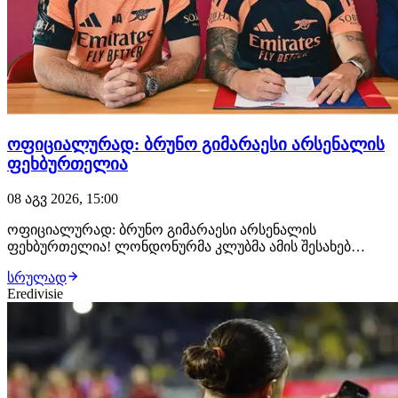
ოფიციალურად: ბრუნო გიმარაესი არსენალის
ფეხბურთელია
08 აგვ 2026, 15:00
ოფიციალურად: ბრუნო გიმარაესი არსენალის
ფეხბურთელია! ლონდონურმა კლუბმა ამის შესახებ
განცხადება სულ რამდენიმე წუთის წინ გაავრცელა.
სრულად
ბრაზილიელმა ნახევარმცველმა არსენალთან
Eredivisie
კონტრაქტი 2030 წლამდე გააფორმა, მხარეებს შორის კი
£75 მილიონიანი გარიგება შედგა.