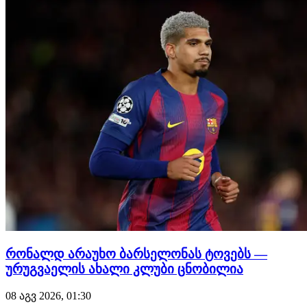
სწორედ იეგოიანის ანგარიშზეა. მან ანგარიში მე-17 წუთზე
გ…
რონალდ არაუხო ბარსელონას ტოვებს —
ურუგვაელის ახალი კლუბი ცნობილია
08 აგვ 2026, 01:30