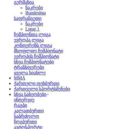
გერმანია
ნაკრები
Bundesliga
საფრანგეთი
ნაკრები
Ligue 1
ჩემპიონთა ლიგა
ევროპა ლიგა
კონფერენს ლიგა
მსოფლიო ჩემპიონატი
ევროპის ჩემპიონატი
სხვა ჩემპიონატები
ტრანსფერები
ყველა სიახლე
MMA
ქართული ფეხბურთი
ქართველი სპორტსმენები
სხვა სახეობები
ინტერვიუ
რაგბი
კალათბურთი
საბრძოლო
ჩოგბურთი
ავტოსპორტი