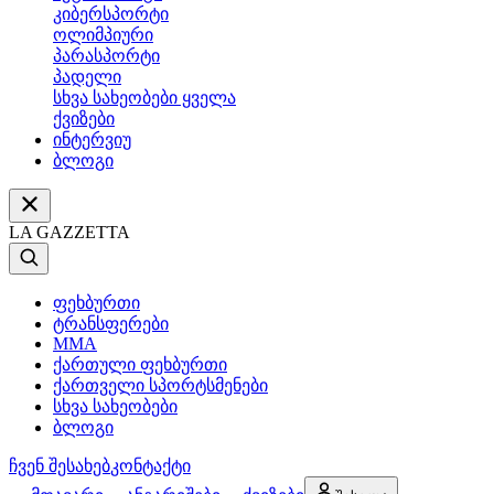
კიბერსპორტი
ოლიმპიური
პარასპორტი
პადელი
სხვა სახეობები ყველა
ქვიზები
ინტერვიუ
ბლოგი
LA GAZZETTA
ფეხბურთი
ტრანსფერები
MMA
ქართული ფეხბურთი
ქართველი სპორტსმენები
სხვა სახეობები
ბლოგი
ჩვენ შესახებ
კონტაქტი