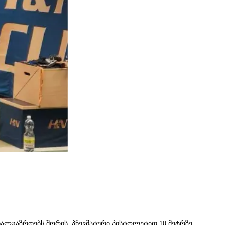
ხალგაზრდებს შორის, პნევმატური პისტოლეტით 10 მეტრზე