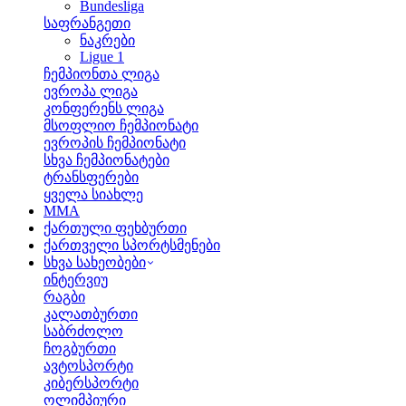
Bundesliga
საფრანგეთი
ნაკრები
Ligue 1
ჩემპიონთა ლიგა
ევროპა ლიგა
კონფერენს ლიგა
მსოფლიო ჩემპიონატი
ევროპის ჩემპიონატი
სხვა ჩემპიონატები
ტრანსფერები
ყველა სიახლე
MMA
ქართული ფეხბურთი
ქართველი სპორტსმენები
სხვა სახეობები
ინტერვიუ
რაგბი
კალათბურთი
საბრძოლო
ჩოგბურთი
ავტოსპორტი
კიბერსპორტი
ოლიმპიური