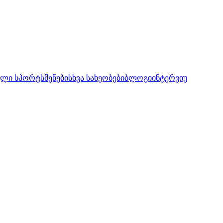
ლი სპორტსმენები
სხვა სახეობები
ბლოგი
ინტერვიუ