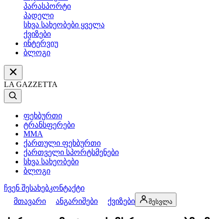
პარასპორტი
პადელი
სხვა სახეობები ყველა
ქვიზები
ინტერვიუ
ბლოგი
LA GAZZETTA
ფეხბურთი
ტრანსფერები
MMA
ქართული ფეხბურთი
ქართველი სპორტსმენები
სხვა სახეობები
ბლოგი
ჩვენ შესახებ
კონტაქტი
მთავარი
ანგარიშები
ქვიზები
შესვლა