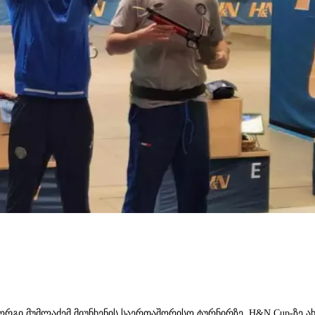
გი მუმლაძემ მიუნხენის საერთაშორისო ტურნირზე, H&N Cup-ზე ა