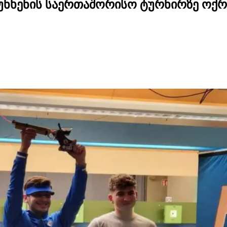
უნხენის საერთაშორისო ტურნირზე ოქრ