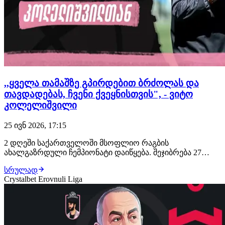
,,ყველა თამაშზე გპირდებით ბრძოლას და
თავდადებას, ჩვენი ქვეყნისთვის", - ვიტო
კოლელიშვილი
25 ივნ 2026, 17:15
2 დღეში საქართველოში მსოფლიო რაგბის
ახალგაზრდული ჩემპიონატი დაიწყება. შეჯიბრება 27
ივნისიდან 18 ივლისის ჩათვლით გაიმართება. როგორც
სრულად
თბილისში, ასევე ქუთაისში, 20-20 უმაღლესი დონის
Crystalbet Erovnuli Liga
თამაში ჩატარდება. ერთმანეთს შეერკინებიან მსოფლიო
რაგბის 16 წამყვანი ქვეყნის 20-წლამდელთა ნაკრებები,
რო…