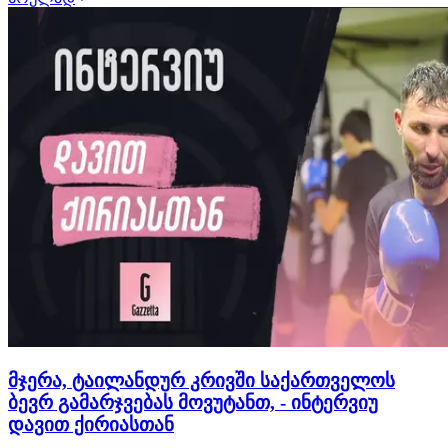
გოგო ვერაგ დაავადებას ებრძოდა, გაიმარჯვის, შემდეგ
იყო ბულინგი განსხვავებულობის გამო, აქაც გაიმარჯვა,
სპორტის სხვადასხვა სახეობაში სცადა…
მჯერა, ტაილანდურ კრივში საქართველოს
ბევრ გამარჯვებას მოვუტანთ, - ინტერვიუ
დავით ქირიასთან