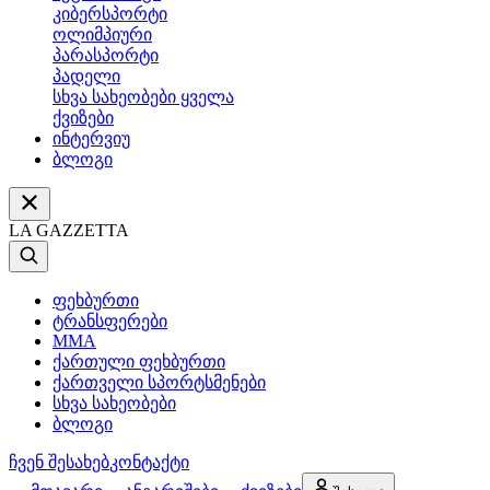
კიბერსპორტი
ოლიმპიური
პარასპორტი
პადელი
სხვა სახეობები ყველა
ქვიზები
ინტერვიუ
ბლოგი
LA GAZZETTA
ფეხბურთი
ტრანსფერები
MMA
ქართული ფეხბურთი
ქართველი სპორტსმენები
სხვა სახეობები
ბლოგი
ჩვენ შესახებ
კონტაქტი