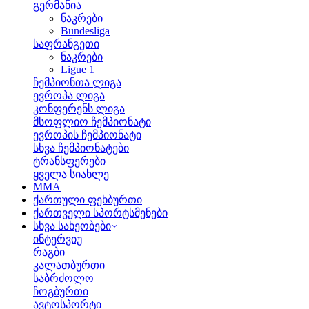
გერმანია
ნაკრები
Bundesliga
საფრანგეთი
ნაკრები
Ligue 1
ჩემპიონთა ლიგა
ევროპა ლიგა
კონფერენს ლიგა
მსოფლიო ჩემპიონატი
ევროპის ჩემპიონატი
სხვა ჩემპიონატები
ტრანსფერები
ყველა სიახლე
MMA
ქართული ფეხბურთი
ქართველი სპორტსმენები
სხვა სახეობები
ინტერვიუ
რაგბი
კალათბურთი
საბრძოლო
ჩოგბურთი
ავტოსპორტი