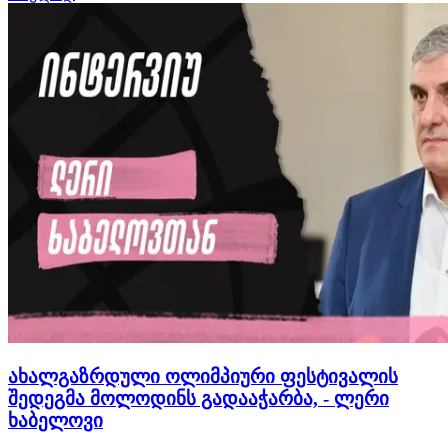
გუნდის მთავარი მწვრთნელი ყველასთვის კარგად
ცნობილი გია ცეცაძეა, რომელიც რამდენიმე წლიანი
პაუზის შემდ…
ახალგაზრდული ოლიმპიური ფესტივალის
შედეგმა მოლოდინს გადააჭარბა, - ლერი
ხაბელოვი