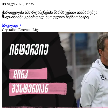
08 ივლ 2026, 15:35
ქართველმა სპორტსმენებმა წარმატებით იასპარეზეს
მალაიზიაში გამართულ მსოფლიო ჩემპიონატზე
ტაილანდურ კრივში. შეჯიბრებაზე U10 დაU18
სრულად
კატეგორიაში საქართველომ 2 მედალი
Crystalbet Erovnuli Liga
მოიპოვა.ტურნირზე ჩვენი ქვეყნიდან სამმა სპორტსმენმა
იასპარეზა. ვერცხლის მედლები გაბრიელ უბერიამ (U10,
30კგ.) და საბა მარკე…