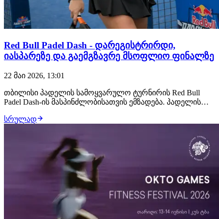
Red Bull Padel Dash - დარეგისტრირდი,
იასპარეზე და გაემგზავრე მსოფლიო ფინალზე
22 მაი 2026, 13:01
თბილისი პადელის სამოყვარულო ტურნირის Red Bull
Padel Dash-ის მასპინძლობისათვის ემზადება. პადელის
ქართველ მოყვარულებს პირველად აქვთ შანსი
სრულად
მოიპოვონ Red Bull Padel Dash-ის მსოფლიო ფინალის
საგზური და საქართველოს სახელით 20 ქვეყანას შორის
იასპარეზონ. დიდ სპორტულ თავგადასავალში
მონაწილე…