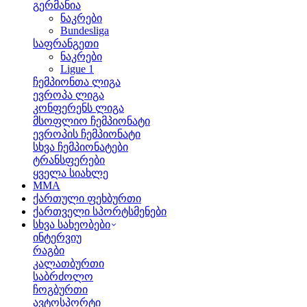
გერმანია
ნაკრები
Bundesliga
საფრანგეთი
ნაკრები
Ligue 1
ჩემპიონთა ლიგა
ევროპა ლიგა
კონფერენს ლიგა
მსოფლიო ჩემპიონატი
ევროპის ჩემპიონატი
სხვა ჩემპიონატები
ტრანსფერები
ყველა სიახლე
MMA
ქართული ფეხბურთი
ქართველი სპორტსმენები
სხვა სახეობები
ინტერვიუ
რაგბი
კალათბურთი
საბრძოლო
ჩოგბურთი
ავტოსპორტი