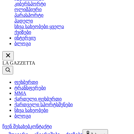
კიბერსპორტი
ოლიმპიური
პარასპორტი
პადელი
სხვა სახეობები ყველა
ქვიზები
ინტერვიუ
ბლოგი
LA GAZZETTA
ფეხბურთი
ტრანსფერები
MMA
ქართული ფეხბურთი
ქართველი სპორტსმენები
სხვა სახეობები
ბლოგი
ჩვენ შესახებ
კონტაქტი