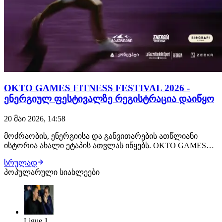
OKTO GAMES FITNESS FESTIVAL 2026 -
ენერგიულ ფესტივალზე რეგისტრაცია დაიწყო
20 მაი 2026, 14:58
მოძრაობის, ენერგიისა და განვითარების ათწლიანი
ისტორია ახალი ეტაპის ათვლას იწყებს. OKTO GAMES
FITNESS FESTIVAL 2026-ი “ოკტოპუსის” 10 წლის
სრულად
იუბილესთან დაკავშირებით ჩატარდება. მოძრაობით,
პოპულარული სიახლეები
კონკურენციით, მუსიკითა და დაუვიწყარი ემოციებით
სავსე 2 დღე - ყველაზე ენერგიული და მასშტაბური
სპორ…
Ligue 1