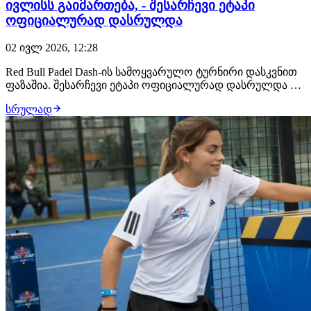
ივლისს გაიმართება, - შესარჩევი ეტაპი
ოფიციალურად დასრულდა
02 ივლ 2026, 12:28
Red Bull Padel Dash-ის სამოყვარულო ტურნირი დასკვნით
ფაზაშია. შესარჩევი ეტაპი ოფიციალურად დასრულდა და
მოთამაშეები ახლა ეროვნული ფინალისთვის
სრულად
ემზადებიან. გადამწყვეტი მატჩები 4 ივლისს, GymBreeze-ზე
გაიმართება, სადაც ვაჟთა და ქალთა 8-8 გუნდი
იასპარეზებს. პადელის ქართველ მოყვარულებს პი…