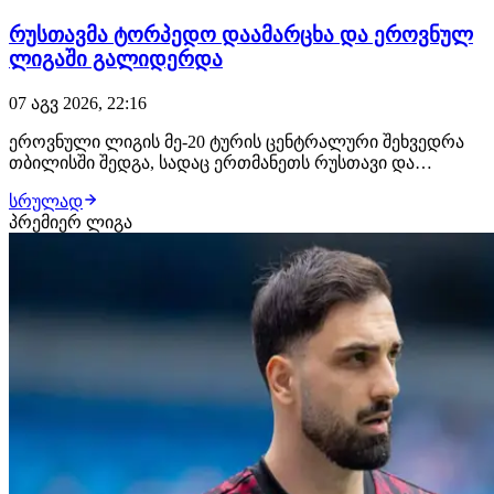
რუსთავმა ტორპედო დაამარცხა და ეროვნულ
ლიგაში გალიდერდა
07 აგვ 2026, 22:16
ეროვნული ლიგის მე-20 ტურის ცენტრალური შეხვედრა
თბილისში შედგა, სადაც ერთმანეთს რუსთავი და
ქუთაისის ტორპედო დაუპირისპირდნენ. შეხვედრის მე-12
სრულად
წუთზე რუსთაველები ლეგიონერმა ჟან სოუზა დე
პრემიერ ლიგა
ალმეიდამ დააწინაურა, მასპინძლებმა პირველი ტაიმი
ბოლომდე მიიყვანეს. იმერული კლუბი ვერც მეორე
ტაიმში…