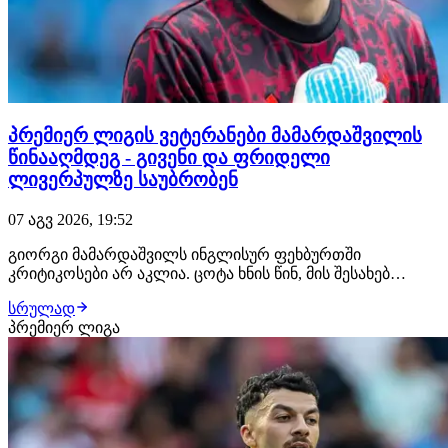
პრემიერ ლიგის ვეტერანები მამარდაშვილის
წინააღმდეგ - გივენი და ფრიდელი
ლივერპულზე საუბრობენ
07 აგვ 2026, 19:52
გიორგი მამარდაშვილს ინგლისურ ფეხბურთში
კრიტიკოსები არ აკლია. ცოტა ხნის წინ, მის შესახებ
ისაუბრეს შეი გივენმა და ბრედ ფრიდელმა - ორივე
სრულად
ვეტერანი გოლკიპერი თანხმდება იმაზე, რომ ქართველი
პრემიერ ლიგა
კარის დარაჯი ლივერპულის ძირითადისთვის მზად არ
არის. "ჯერ კიდევ არ ვარ დარწმუნებული, რომ
ალისონის…