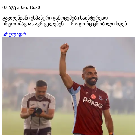
07 აგვ 2026, 16:30
გავლენიანი ესპანური გამოცემები საინტერესო
ინფორმაციას ავრცელებენ — როგორც ცნობილი ხდება,
ენდრიკმა შესაძლოა რეალ მადრიდი მიმდინარე თვეში
სრულად
დატოვოს. მიზეზი ისაა, რომ ჟოზე მოურინიო ბრაზილიელ
ფორვარდს დიდ სათამაშო დროს ვერ ჰპირდება,
რადგან ზაფხულის სატრანსფერო ფანჯარაზე რეალმა
შეტევის…