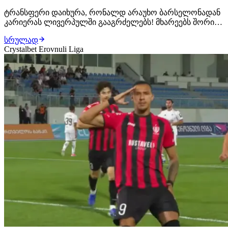
ტრანსფერი დაიხურა, რონალდ არაუხო ბარსელონადან
კარიერას ლივერპულში გააგრძელებს! მხარეებს შორის
ყველაფერი შეთანხმებულია, ურუგვაელ ცენტრალურ
სრულად
მცველს ახალ კლუბში უკვე ელოდებიან, სადაც
Crystalbet Erovnuli Liga
სამედიცინო შემოწმებას გაივლის და კონტრაქტს ხელს
მოაწერს. როგორც ცნობილი ხდება, მხარეებს შორის 1-
წლიან…