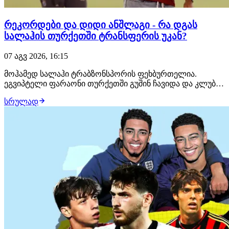
რეკორდები და დიდი ანშლაგი - რა დგას
სალაჰის თურქეთში ტრანსფერის უკან?
07 აგვ 2026, 16:15
მოჰამედ სალაჰი ტრაბზონსპორის ფეხბურთელია.
ეგვიპტელი ფარაონი თურქეთში გუშინ ჩავიდა და კლუბმა
ის ოფიციალურად წარადგინა. გასაკვირი არაა, რომ
სრულად
სალაჰის თურქეთში ჩასვლას გულშემატკივარი
მოუთმენლად ელოდა. გადაჭედილი სტადიონი, დიდი
იმედებით. მსგავსი დონის ფეხბურთელს ტრაბზონში ჯერ
არ უთამაშ…