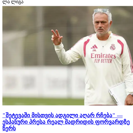
ლა ლიგა
დრომდე რჩება. როგორც ჩვენთვის ხდება ცნობილი,
ქართველი თავდამსხმელით ტოტენჰემი ინტერესდება.
ლონდონური კლუბი შეტევის…
"შეტევაში მისთვის ადგილი აღარ რჩება" —
ესპანური პრესა რეალ მადრიდის ფორვარდზე
წერს