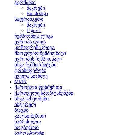
გერმანია
ნაკრები
Bundesliga
საფრანგეთი
ნაკრები
Ligue 1
ჩემპიონთა ლიგა
ევროპა ლიგა
კონფერენს ლიგა
მსოფლიო ჩემპიონატი
ევროპის ჩემპიონატი
სხვა ჩემპიონატები
ტრანსფერები
ყველა სიახლე
MMA
ქართული ფეხბურთი
ქართველი სპორტსმენები
სხვა სახეობები
ინტერვიუ
რაგბი
კალათბურთი
საბრძოლო
ჩოგბურთი
ავტოსპორტი