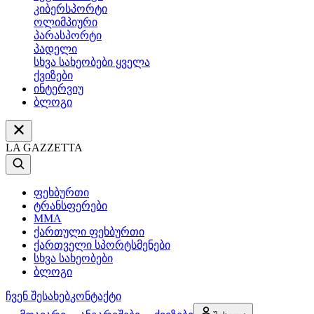
კიბერსპორტი
ოლიმპიური
პარასპორტი
პადელი
სხვა სახეობები ყველა
ქვიზები
ინტერვიუ
ბლოგი
LA GAZZETTA
ფეხბურთი
ტრანსფერები
MMA
ქართული ფეხბურთი
ქართველი სპორტსმენები
სხვა სახეობები
ბლოგი
ჩვენ შესახებ
კონტაქტი