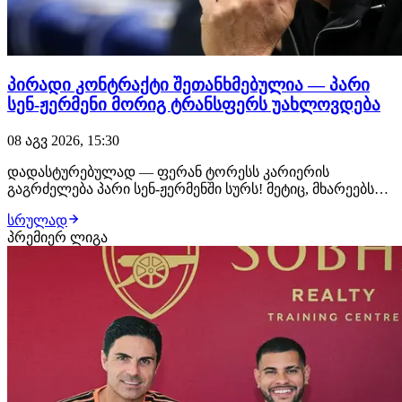
პირადი კონტრაქტი შეთანხმებულია — პარი
სენ-ჟერმენი მორიგ ტრანსფერს უახლოვდება
08 აგვ 2026, 15:30
დადასტურებულად — ფერან ტორესს კარიერის
გაგრძელება პარი სენ-ჟერმენში სურს! მეტიც, მხარეებს
შორის პირადი კონტრაქტის ყველა დეტალი
სრულად
შეთანხმებულია, პარიზელები კი ტრანსფერის დახურვას
პრემიერ ლიგა
უახლოეს დღეებში გეგმავენ. ლუის ენრიკეს დაჟინებული
მოთხოვნით, კლუბმა ესპანელი ფორვარდის
ტრანსფერზე მუშაობ…