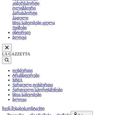
კიბერსპორტი
ოლიმპიური
პარასპორტი
პადელი
სხვა სახეობები ყველა
ქვიზები
ინტერვიუ
ბლოგი
LA GAZZETTA
ფეხბურთი
ტრანსფერები
MMA
ქართული ფეხბურთი
ქართველი სპორტსმენები
სხვა სახეობები
ბლოგი
ჩვენ შესახებ
კონტაქტი