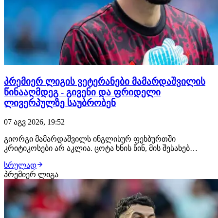
პრემიერ ლიგის ვეტერანები მამარდაშვილის
წინააღმდეგ - გივენი და ფრიდელი
ლივერპულზე საუბრობენ
07 აგვ 2026, 19:52
გიორგი მამარდაშვილს ინგლისურ ფეხბურთში
კრიტიკოსები არ აკლია. ცოტა ხნის წინ, მის შესახებ
ისაუბრეს შეი გივენმა და ბრედ ფრიდელმა - ორივე
სრულად
ვეტერანი გოლკიპერი თანხმდება იმაზე, რომ ქართველი
პრემიერ ლიგა
კარის დარაჯი ლივერპულის ძირითადისთვის მზად არ
არის. "ჯერ კიდევ არ ვარ დარწმუნებული, რომ
ალისონის…