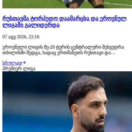
რუსთავმა ტორპედო დაამარცხა და ეროვნულ
ლიგაში გალიდერდა
07 აგვ 2026, 22:16
ეროვნული ლიგის მე-20 ტურის ცენტრალური შეხვედრა
თბილისში შედგა, სადაც ერთმანეთს რუსთავი და
ქუთაისის ტორპედო დაუპირისპირდნენ. შეხვედრის მე-12
სრულად
წუთზე რუსთაველები ლეგიონერმა ჟან სოუზა დე
პრემიერ ლიგა
ალმეიდამ დააწინაურა, მასპინძლებმა პირველი ტაიმი
ბოლომდე მიიყვანეს. იმერული კლუბი ვერც მეორე
ტაიმში…