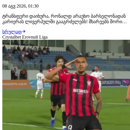
08 აგვ 2026, 01:30
ტრანსფერი დაიხურა, რონალდ არაუხო ბარსელონადან
კარიერას ლივერპულში გააგრძელებს! მხარეებს შორის
ყველაფერი შეთანხმებულია, ურუგვაელ ცენტრალურ
სრულად
მცველს ახალ კლუბში უკვე ელოდებიან, სადაც
Crystalbet Erovnuli Liga
სამედიცინო შემოწმებას გაივლის და კონტრაქტს ხელს
მოაწერს. როგორც ცნობილი ხდება, მხარეებს შორის 1-
წლიან…