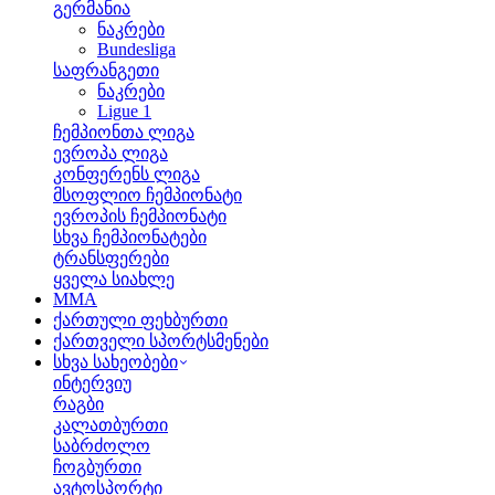
გერმანია
ნაკრები
Bundesliga
საფრანგეთი
ნაკრები
Ligue 1
ჩემპიონთა ლიგა
ევროპა ლიგა
კონფერენს ლიგა
მსოფლიო ჩემპიონატი
ევროპის ჩემპიონატი
სხვა ჩემპიონატები
ტრანსფერები
ყველა სიახლე
MMA
ქართული ფეხბურთი
ქართველი სპორტსმენები
სხვა სახეობები
ინტერვიუ
რაგბი
კალათბურთი
საბრძოლო
ჩოგბურთი
ავტოსპორტი