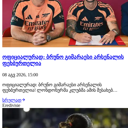
ოფიციალურად: ბრუნო გიმარაესი არსენალის
ფეხბურთელია
08 აგვ 2026, 15:00
ოფიციალურად: ბრუნო გიმარაესი არსენალის
ფეხბურთელია! ლონდონურმა კლუბმა ამის შესახებ
განცხადება სულ რამდენიმე წუთის წინ გაავრცელა.
სრულად
ბრაზილიელმა ნახევარმცველმა არსენალთან
Eredivisie
კონტრაქტი 2030 წლამდე გააფორმა, მხარეებს შორის კი
£75 მილიონიანი გარიგება შედგა.