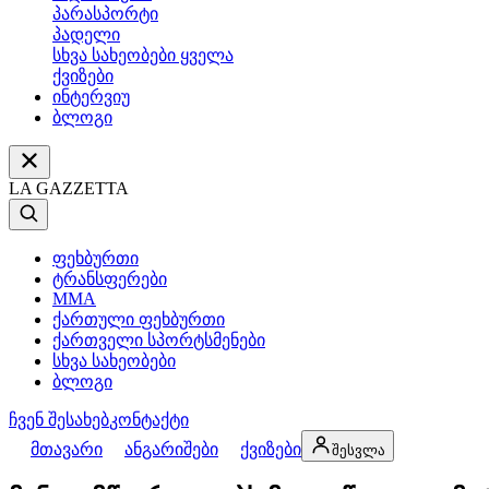
პარასპორტი
პადელი
სხვა სახეობები ყველა
ქვიზები
ინტერვიუ
ბლოგი
LA GAZZETTA
ფეხბურთი
ტრანსფერები
MMA
ქართული ფეხბურთი
ქართველი სპორტსმენები
სხვა სახეობები
ბლოგი
ჩვენ შესახებ
კონტაქტი
მთავარი
ანგარიშები
ქვიზები
შესვლა