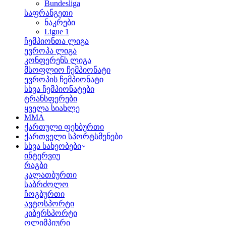
Bundesliga
საფრანგეთი
ნაკრები
Ligue 1
ჩემპიონთა ლიგა
ევროპა ლიგა
კონფერენს ლიგა
მსოფლიო ჩემპიონატი
ევროპის ჩემპიონატი
სხვა ჩემპიონატები
ტრანსფერები
ყველა სიახლე
MMA
ქართული ფეხბურთი
ქართველი სპორტსმენები
სხვა სახეობები
ინტერვიუ
რაგბი
კალათბურთი
საბრძოლო
ჩოგბურთი
ავტოსპორტი
კიბერსპორტი
ოლიმპიური