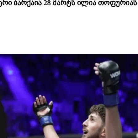
იტრი ბარქაია 28 მარტს ილია თოფურია