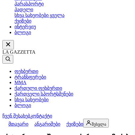
პარასპორტი
პადელი
სხვა სახეობები ყველა
ქვიზები
ინტერვიუ
ბლოგი
LA GAZZETTA
ფეხბურთი
ტრანსფერები
MMA
ქართული ფეხბურთი
ქართველი სპორტსმენები
სხვა სახეობები
ბლოგი
ჩვენ შესახებ
კონტაქტი
მთავარი
ანგარიშები
ქვიზები
შესვლა