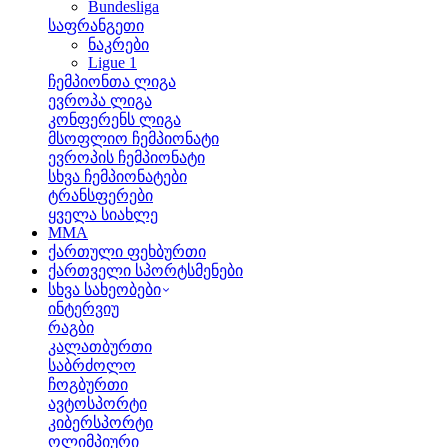
Bundesliga
საფრანგეთი
ნაკრები
Ligue 1
ჩემპიონთა ლიგა
ევროპა ლიგა
კონფერენს ლიგა
მსოფლიო ჩემპიონატი
ევროპის ჩემპიონატი
სხვა ჩემპიონატები
ტრანსფერები
ყველა სიახლე
MMA
ქართული ფეხბურთი
ქართველი სპორტსმენები
სხვა სახეობები
ინტერვიუ
რაგბი
კალათბურთი
საბრძოლო
ჩოგბურთი
ავტოსპორტი
კიბერსპორტი
ოლიმპიური