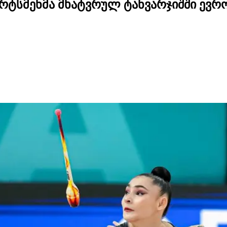
რტსმენმა მხატვრულ ტანვარჯიშში ევრ