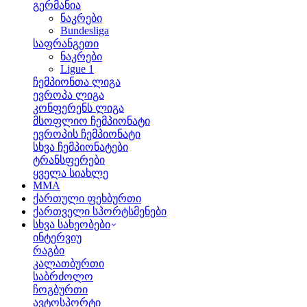
გერმანია
ნაკრები
Bundesliga
საფრანგეთი
ნაკრები
Ligue 1
ჩემპიონთა ლიგა
ევროპა ლიგა
კონფერენს ლიგა
მსოფლიო ჩემპიონატი
ევროპის ჩემპიონატი
სხვა ჩემპიონატები
ტრანსფერები
ყველა სიახლე
MMA
ქართული ფეხბურთი
ქართველი სპორტსმენები
სხვა სახეობები
ინტერვიუ
რაგბი
კალათბურთი
საბრძოლო
ჩოგბურთი
ავტოსპორტი