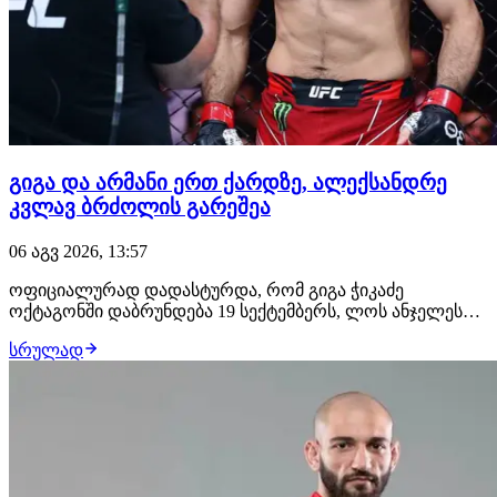
გიგა და არმანი ერთ ქარდზე, ალექსანდრე
კვლავ ბრძოლის გარეშეა
06 აგვ 2026, 13:57
ოფიციალურად დადასტურდა, რომ გიგა ჭიკაძე
ოქტაგონში დაბრუნდება 19 სექტემბერს, ლოს ანჯელესში
გასამართ UFC 331-ზე. გამოცდილი ქართველი
სრულად
მებრძოლის მოწინააღმდეგე იქნება ჟოანდერსონ ბრიტო,
რომლის ანგარიშზე 19 მოგება, 5 წაგება და ფრე არის.
იგივე ქარდზე თანამთავარ ჩხუბში არმან ცარუკიანი
მაურ…