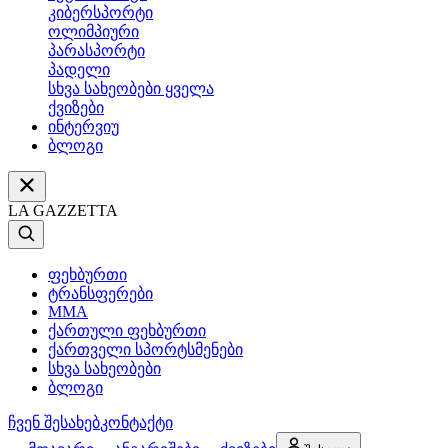
კიბერსპორტი
ოლიმპიური
პარასპორტი
პადელი
სხვა სახეობები ყველა
ქვიზები
ინტერვიუ
ბლოგი
LA GAZZETTA
ფეხბურთი
ტრანსფერები
MMA
ქართული ფეხბურთი
ქართველი სპორტსმენები
სხვა სახეობები
ბლოგი
ჩვენ შესახებ
კონტაქტი