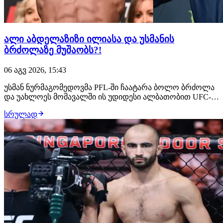
ალი აბდელაზიზი ილიასა და უსმანის
ბრძოლაზე მუშაობს?!
06 აგვ 2026, 15:43
უსმან ნურმაგომედოვმა PFL-ში ჩაატარა ბოლო ბრძოლა
და უახლოეს მომავალში ის უდიდესი ალბათობით UFC-ის
შეუერთდება. ამ საკითხზე მუშაობს დაღესტნელი
სრულად
ჩემპიონის მენეჯერი, ალი აბდელაზიზი, რომელსაც სურს,
რომ მისმა კლიენტმა მსოფლიოს მთავარ პრომოუშენში
სადებიუტო ჩხუბი ილია თოფურიასთან გამართოს.…