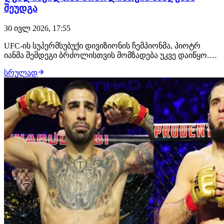
შეუდგა
30 ივლ 2026, 17:55
UFC-ის სუპერმსუბუქი დივიზიონის ჩემპიონმა, პიოტრ
იანმა შემდეგი ბრძოლისთვის მომზადება უკვე დაიწყო.
მან გამოაქვეყნა ვიდეო წარწერით "ხმლების ალესვის
სრულად
დროა", რომელშიც რუსი მებრძოლი სტრაიკინგში
ვარჯიშობს. გადაწყვეტილია, რომ მისი მოწინააღმდეგე
მერაბ დვალიშვილი იქნება. ბრძოლა შედგება 24 ო…