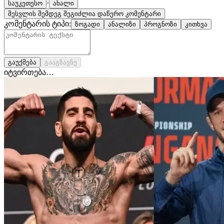
·
საუკეთესო
ახალი
შესვლის შემდეგ შეგიძლია დაწერო კომენტარი
კომენტარის ტიპი:
ზოგადი
ანალიზი
პროგნოზი
კითხვა
გაუქმება
გააგზავნე
იტვირთება…