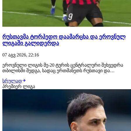
რუსთავმა ტორპედო დაამარცხა და ეროვნულ
ლიგაში გალიდერდა
07 აგვ 2026, 22:16
ეროვნული ლიგის მე-20 ტურის ცენტრალური შეხვედრა
თბილისში შედგა, სადაც ერთმანეთს რუსთავი და
ქუთაისის ტორპედო დაუპირისპირდნენ. შეხვედრის მე-12
სრულად
წუთზე რუსთაველები ლეგიონერმა ჟან სოუზა დე
პრემიერ ლიგა
ალმეიდამ დააწინაურა, მასპინძლებმა პირველი ტაიმი
ბოლომდე მიიყვანეს. იმერული კლუბი ვერც მეორე
ტაიმში…