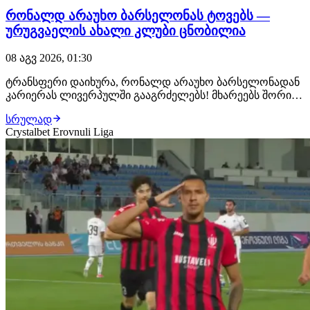
რონალდ არაუხო ბარსელონას ტოვებს —
ურუგვაელის ახალი კლუბი ცნობილია
08 აგვ 2026, 01:30
ტრანსფერი დაიხურა, რონალდ არაუხო ბარსელონადან
კარიერას ლივერპულში გააგრძელებს! მხარეებს შორის
ყველაფერი შეთანხმებულია, ურუგვაელ ცენტრალურ
სრულად
მცველს ახალ კლუბში უკვე ელოდებიან, სადაც
Crystalbet Erovnuli Liga
სამედიცინო შემოწმებას გაივლის და კონტრაქტს ხელს
მოაწერს. როგორც ცნობილი ხდება, მხარეებს შორის 1-
წლიან…