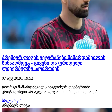
პრემიერ ლიგის ვეტერანები მამარდაშვილის
წინააღმდეგ - გივენი და ფრიდელი
ლივერპულზე საუბრობენ
07 აგვ 2026, 19:52
გიორგი მამარდაშვილს ინგლისურ ფეხბურთში
კრიტიკოსები არ აკლია. ცოტა ხნის წინ, მის შესახებ
ისაუბრეს შეი გივენმა და ბრედ ფრიდელმა - ორივე
სრულად
ვეტერანი გოლკიპერი თანხმდება იმაზე, რომ ქართველი
პრემიერ ლიგა
კარის დარაჯი ლივერპულის ძირითადისთვის მზად არ
არის. "ჯერ კიდევ არ ვარ დარწმუნებული, რომ