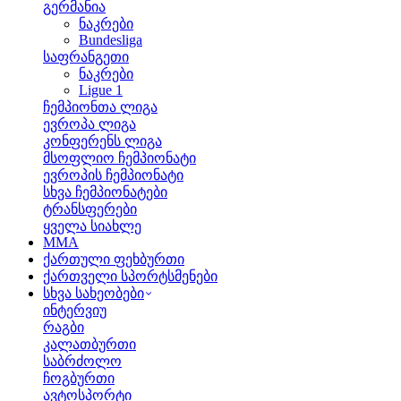
გერმანია
ნაკრები
Bundesliga
საფრანგეთი
ნაკრები
Ligue 1
ჩემპიონთა ლიგა
ევროპა ლიგა
კონფერენს ლიგა
მსოფლიო ჩემპიონატი
ევროპის ჩემპიონატი
სხვა ჩემპიონატები
ტრანსფერები
ყველა სიახლე
MMA
ქართული ფეხბურთი
ქართველი სპორტსმენები
სხვა სახეობები
ინტერვიუ
რაგბი
კალათბურთი
საბრძოლო
ჩოგბურთი
ავტოსპორტი