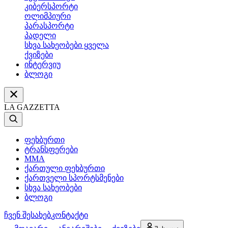
კიბერსპორტი
ოლიმპიური
პარასპორტი
პადელი
სხვა სახეობები ყველა
ქვიზები
ინტერვიუ
ბლოგი
LA GAZZETTA
ფეხბურთი
ტრანსფერები
MMA
ქართული ფეხბურთი
ქართველი სპორტსმენები
სხვა სახეობები
ბლოგი
ჩვენ შესახებ
კონტაქტი