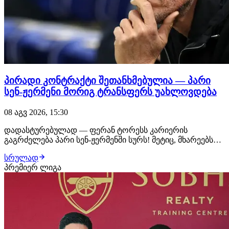
პირადი კონტრაქტი შეთანხმებულია — პარი
სენ-ჟერმენი მორიგ ტრანსფერს უახლოვდება
08 აგვ 2026, 15:30
დადასტურებულად — ფერან ტორესს კარიერის
გაგრძელება პარი სენ-ჟერმენში სურს! მეტიც, მხარეებს
შორის პირადი კონტრაქტის ყველა დეტალი
სრულად
შეთანხმებულია, პარიზელები კი ტრანსფერის დახურვას
პრემიერ ლიგა
უახლოეს დღეებში გეგმავენ. ლუის ენრიკეს დაჟინებული
მოთხოვნით, კლუბმა ესპანელი ფორვარდის
ტრანსფერზე მუშაობ…