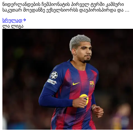
ნიდერლანდების ჩემპიონატის პირველ ტურში კამბური
საკუთარ მოედანზე ექსელსიორსს დაუპირისპირდა და 0:4
დამარცხდა. ძირითად შემადგენლობაში იყო
სრულად
ექსელსიორსის ქართველი ფეხბურთელი ირაკლი
ლა ლიგა
იეგოიანი. ერედივიზონის ახალი სეზონის პირველი გოლი
სწორედ იეგოიანის ანგარიშზეა. მან ანგარიში მე-17 წუთზე
გ…