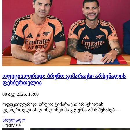
ოფიციალურად: ბრუნო გიმარაესი არსენალის
ფეხბურთელია
08 აგვ 2026, 15:00
ოფიციალურად: ბრუნო გიმარაესი არსენალის
ფეხბურთელია! ლონდონურმა კლუბმა ამის შესახებ
განცხადება სულ რამდენიმე წუთის წინ გაავრცელა.
სრულად
ბრაზილიელმა ნახევარმცველმა არსენალთან
Eredivisie
კონტრაქტი 2030 წლამდე გააფორმა, მხარეებს შორის კი