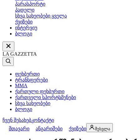
პარასპორტი
პადელი
სხვა სახეობები ყველა
ქვიზები
ინტერვიუ
ბლოგი
LA GAZZETTA
ფეხბურთი
ტრანსფერები
MMA
ქართული ფეხბურთი
ქართველი სპორტსმენები
სხვა სახეობები
ბლოგი
ჩვენ შესახებ
კონტაქტი
მთავარი
ანგარიშები
ქვიზები
შესვლა