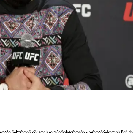
ლაზე ნასურდინ იმავოვს დაუპირისპირდება - ორთაბრძოლის წინ ქ