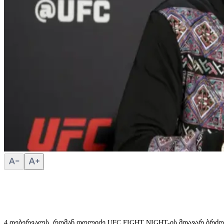
4 თებერვალს, რომან დოლიძე UFC FIGHT NIGHT-ის მთავარ ბრძო