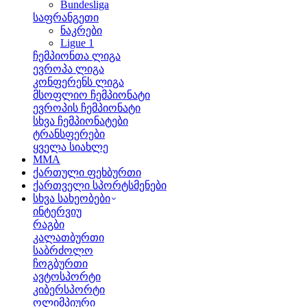
Bundesliga
საფრანგეთი
ნაკრები
Ligue 1
ჩემპიონთა ლიგა
ევროპა ლიგა
კონფერენს ლიგა
მსოფლიო ჩემპიონატი
ევროპის ჩემპიონატი
სხვა ჩემპიონატები
ტრანსფერები
ყველა სიახლე
MMA
ქართული ფეხბურთი
ქართველი სპორტსმენები
სხვა სახეობები
ინტერვიუ
რაგბი
კალათბურთი
საბრძოლო
ჩოგბურთი
ავტოსპორტი
კიბერსპორტი
ოლიმპიური