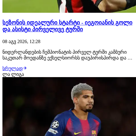
სეზონის იდეალური სტარტი - იეგოიანის გოლი
და ასისტი პირველივე ტურში
08 აგვ 2026, 12:28
ნიდერლანდების ჩემპიონატის პირველ ტურში კამბური
საკუთარ მოედანზე ექსელსიორსს დაუპირისპირდა და 0:4
დამარცხდა. ძირითად შემადგენლობაში იყო
სრულად
ექსელსიორსის ქართველი ფეხბურთელი ირაკლი
ლა ლიგა
იეგოიანი. ერედივიზონის ახალი სეზონის პირველი გოლი
სწორედ იეგოიანის ანგარიშზეა. მან ანგარიში მე-17 წუთზე
გ…