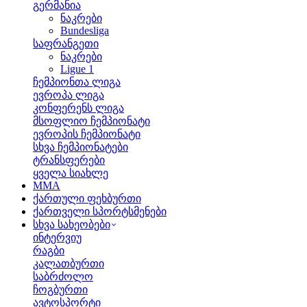
გერმანია
ნაკრები
Bundesliga
საფრანგეთი
ნაკრები
Ligue 1
ჩემპიონთა ლიგა
ევროპა ლიგა
კონფერენს ლიგა
მსოფლიო ჩემპიონატი
ევროპის ჩემპიონატი
სხვა ჩემპიონატები
ტრანსფერები
ყველა სიახლე
MMA
ქართული ფეხბურთი
ქართველი სპორტსმენები
სხვა სახეობები
ინტერვიუ
რაგბი
კალათბურთი
საბრძოლო
ჩოგბურთი
ავტოსპორტი