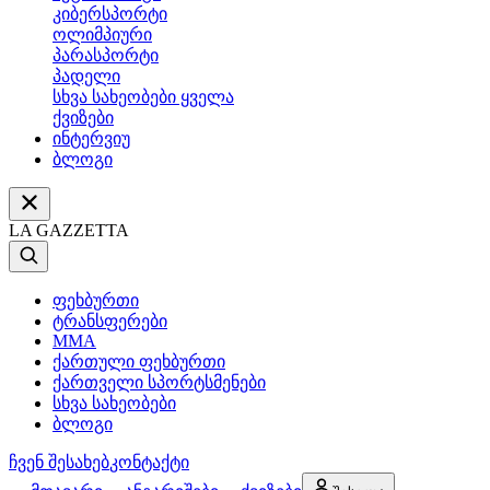
კიბერსპორტი
ოლიმპიური
პარასპორტი
პადელი
სხვა სახეობები ყველა
ქვიზები
ინტერვიუ
ბლოგი
LA GAZZETTA
ფეხბურთი
ტრანსფერები
MMA
ქართული ფეხბურთი
ქართველი სპორტსმენები
სხვა სახეობები
ბლოგი
ჩვენ შესახებ
კონტაქტი