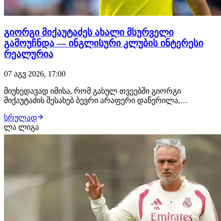
გიორგი მიქაუტაძეს ახალი მსურველი
გამოუჩნდა — ინგლისური კლუბის ინტერესი
რეალურია
07 აგვ 2026, 17:00
მიუხედავად იმისა, რომ გასულ თვეებში გიორგი
მიქაუტაძის შესახებ ბევრი არაფერი დაწერილა,
ქართველი ფორვარდი ზაფხულის სატრანსფერო
სრულად
ფანჯრის ერთ-ერთ მოთხოვნად ფეხბურთელად ამ
ლა ლიგა
დრომდე რჩება. როგორც ჩვენთვის ხდება ცნობილი,
ქართველი თავდამსხმელით ტოტენჰემი ინტერესდება.
ლონდონური კლუბი შეტევის…