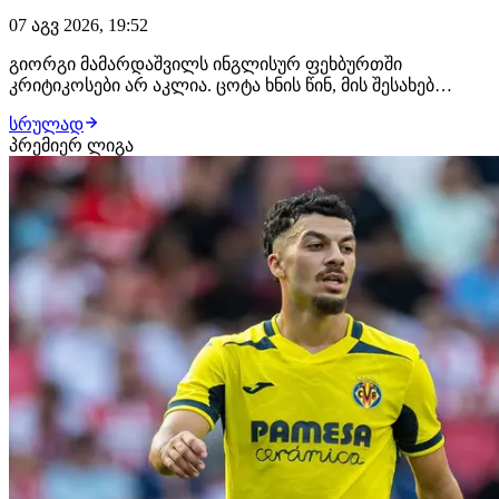
07 აგვ 2026, 19:52
გიორგი მამარდაშვილს ინგლისურ ფეხბურთში
კრიტიკოსები არ აკლია. ცოტა ხნის წინ, მის შესახებ
ისაუბრეს შეი გივენმა და ბრედ ფრიდელმა - ორივე
სრულად
ვეტერანი გოლკიპერი თანხმდება იმაზე, რომ ქართველი
პრემიერ ლიგა
კარის დარაჯი ლივერპულის ძირითადისთვის მზად არ
არის. "ჯერ კიდევ არ ვარ დარწმუნებული, რომ
ალისონის…