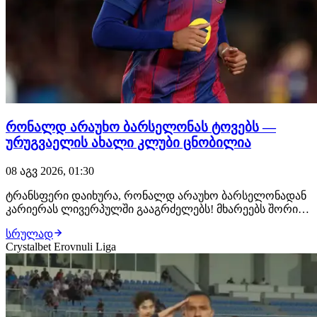
რონალდ არაუხო ბარსელონას ტოვებს —
ურუგვაელის ახალი კლუბი ცნობილია
08 აგვ 2026, 01:30
ტრანსფერი დაიხურა, რონალდ არაუხო ბარსელონადან
კარიერას ლივერპულში გააგრძელებს! მხარეებს შორის
ყველაფერი შეთანხმებულია, ურუგვაელ ცენტრალურ
სრულად
მცველს ახალ კლუბში უკვე ელოდებიან, სადაც
Crystalbet Erovnuli Liga
სამედიცინო შემოწმებას გაივლის და კონტრაქტს ხელს
მოაწერს. როგორც ცნობილი ხდება, მხარეებს შორის 1-
წლიან…