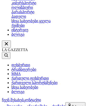
კიბერსპორტი
ოლიმპიური
პარასპორტი
პადელი
სხვა სახეობები ყველა
ქვიზები
ინტერვიუ
ბლოგი
LA GAZZETTA
ფეხბურთი
ტრანსფერები
MMA
ქართული ფეხბურთი
ქართველი სპორტსმენები
სხვა სახეობები
ბლოგი
ჩვენ შესახებ
კონტაქტი