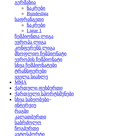
გერმანია
ნაკრები
Bundesliga
საფრანგეთი
ნაკრები
Ligue 1
ჩემპიონთა ლიგა
ევროპა ლიგა
კონფერენს ლიგა
მსოფლიო ჩემპიონატი
ევროპის ჩემპიონატი
სხვა ჩემპიონატები
ტრანსფერები
ყველა სიახლე
MMA
ქართული ფეხბურთი
ქართველი სპორტსმენები
სხვა სახეობები
ინტერვიუ
რაგბი
კალათბურთი
საბრძოლო
ჩოგბურთი
ავტოსპორტი