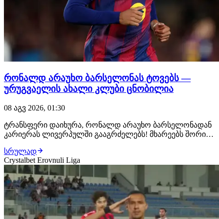
რონალდ არაუხო ბარსელონას ტოვებს —
ურუგვაელის ახალი კლუბი ცნობილია
08 აგვ 2026, 01:30
ტრანსფერი დაიხურა, რონალდ არაუხო ბარსელონადან
კარიერას ლივერპულში გააგრძელებს! მხარეებს შორის
ყველაფერი შეთანხმებულია, ურუგვაელ ცენტრალურ
სრულად
მცველს ახალ კლუბში უკვე ელოდებიან, სადაც
Crystalbet Erovnuli Liga
სამედიცინო შემოწმებას გაივლის და კონტრაქტს ხელს
მოაწერს. როგორც ცნობილი ხდება, მხარეებს შორის 1-
წლიან…