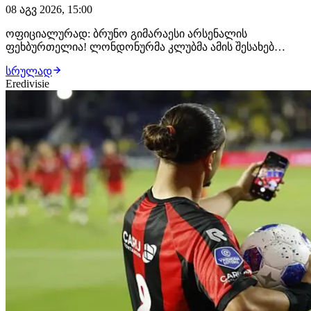
08 აგვ 2026, 15:00
ოფიციალურად: ბრუნო გიმარაესი არსენალის
ფეხბურთელია! ლონდონურმა კლუბმა ამის შესახებ
განცხადება სულ რამდენიმე წუთის წინ გაავრცელა.
სრულად
ბრაზილიელმა ნახევარმცველმა არსენალთან
Eredivisie
კონტრაქტი 2030 წლამდე გააფორმა, მხარეებს შორის კი
£75 მილიონიანი გარიგება შედგა.