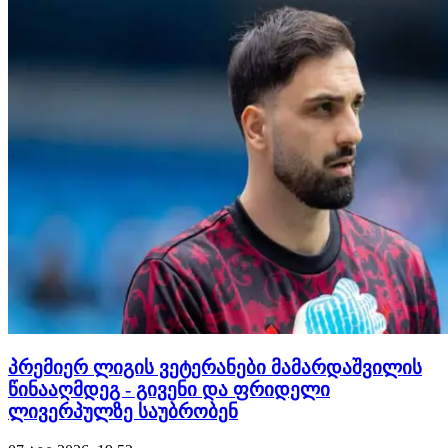
ბოლომდე მიიყვანეს. იმერული კლუბი ვერც მეორე
ტაიმში…
პრემიერ ლიგის ვეტერანები მამარდაშვილის
წინააღმდეგ - გივენი და ფრიდელი
ლივერპულზე საუბრობენ