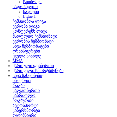
Bundesliga
საფრანგეთი
ნაკრები
Ligue 1
ჩემპიონთა ლიგა
ევროპა ლიგა
კონფერენს ლიგა
მსოფლიო ჩემპიონატი
ევროპის ჩემპიონატი
სხვა ჩემპიონატები
ტრანსფერები
ყველა სიახლე
MMA
ქართული ფეხბურთი
ქართველი სპორტსმენები
სხვა სახეობები
ინტერვიუ
რაგბი
კალათბურთი
საბრძოლო
ჩოგბურთი
ავტოსპორტი
კიბერსპორტი
ოლიმპიური