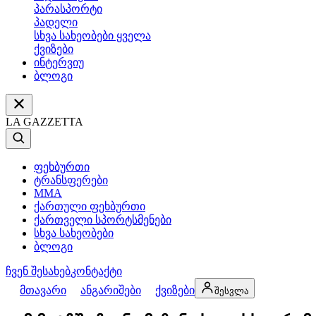
პარასპორტი
პადელი
სხვა სახეობები ყველა
ქვიზები
ინტერვიუ
ბლოგი
LA GAZZETTA
ფეხბურთი
ტრანსფერები
MMA
ქართული ფეხბურთი
ქართველი სპორტსმენები
სხვა სახეობები
ბლოგი
ჩვენ შესახებ
კონტაქტი
მთავარი
ანგარიშები
ქვიზები
შესვლა