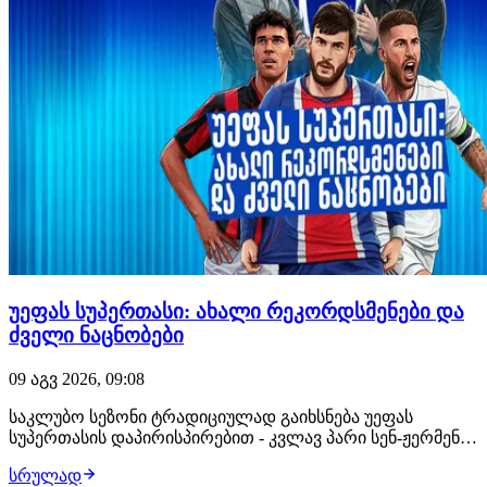
უეფას სუპერთასი: ახალი რეკორდსმენები და
ძველი ნაცნობები
09 აგვ 2026, 09:08
საკლუბო სეზონი ტრადიციულად გაიხსნება უეფას
სუპერთასის დაპირისპირებით - კვლავ პარი სენ-ჟერმენი,
რომელმაც ჩემპიონთა ლიგაზე იმარჯვა მიყოლებით
სრულად
მეორედ და მისი მოწინააღმდეგე, ევროპა ლიგის