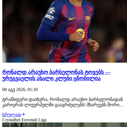
რონალდ არაუხო ბარსელონას ტოვებს —
ურუგვაელის ახალი კლუბი ცნობილია
08 აგვ 2026, 01:30
ტრანსფერი დაიხურა, რონალდ არაუხო ბარსელონადან
კარიერას ლივერპულში გააგრძელებს! მხარეებს შორის
ყველაფერი შეთანხმებულია, ურუგვაელ ცენტრალურ
სრულად
მცველს ახალ კლუბში უკვე ელოდებიან, სადაც
Crystalbet Erovnuli Liga
სამედიცინო შემოწმებას გაივლის და კონტრაქტს ხელს
მოაწერს. როგორც ცნობილი ხდება, მხარეებს შორის 1-