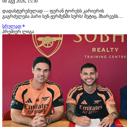
08 აგვ 2026, 15:30
დადასტურებულად — ფერან ტორესს კარიერის
გაგრძელება პარი სენ-ჟერმენში სურს! მეტიც, მხარეებს
შორის პირადი კონტრაქტის ყველა დეტალი
სრულად
შეთანხმებულია, პარიზელები კი ტრანსფერის დახურვას
პრემიერ ლიგა
უახლოეს დღეებში გეგმავენ. ლუის ენრიკეს დაჟინებული
მოთხოვნით, კლუბმა ესპანელი ფორვარდის
ტრანსფერზე მუშაობ…