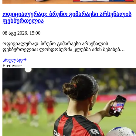
ოფიციალურად: ბრუნო გიმარაესი არსენალის
ფეხბურთელია
08 აგვ 2026, 15:00
ოფიციალურად: ბრუნო გიმარაესი არსენალის
ფეხბურთელია! ლონდონურმა კლუბმა ამის შესახებ
განცხადება სულ რამდენიმე წუთის წინ გაავრცელა.
სრულად
ბრაზილიელმა ნახევარმცველმა არსენალთან
Eredivisie
კონტრაქტი 2030 წლამდე გააფორმა, მხარეებს შორის კი
£75 მილიონიანი გარიგება შედგა.