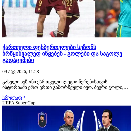
ქართველი ფეხბურთელები სეზონს
ბრწყინვალედ იწყებენ - გოლები და საგოლე
გადაცემები
09 აგვ 2026, 11:58
გასული სეზონი ქართველი ლეგიონერებისთვის
ისტორიაში ერთ-ერთი გამორჩეული იყო, ბევრი გოლი,
საგოლე გადაცემა და ტიტულები. ყველაფერი ისე
სრულად
დაიწყო, რომ ქართველებისთვის ეს სეზონიც შედეგიანი
UEFA Super Cup
უნდა იყოს. ჩვენმა ლეგიონერებმა სეზონი ბრწყინვალედ
დაიწყეს. ჯერ თავი ირაკლი იეგოიანმა გამოიჩინა,
როცა…