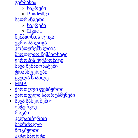
გერმანია
ნაკრები
Bundesliga
საფრანგეთი
ნაკრები
Ligue 1
ჩემპიონთა ლიგა
ევროპა ლიგა
კონფერენს ლიგა
მსოფლიო ჩემპიონატი
ევროპის ჩემპიონატი
სხვა ჩემპიონატები
ტრანსფერები
ყველა სიახლე
MMA
ქართული ფეხბურთი
ქართველი სპორტსმენები
სხვა სახეობები
ინტერვიუ
რაგბი
კალათბურთი
საბრძოლო
ჩოგბურთი
ავტოსპორტი