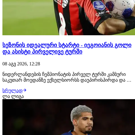
სეზონის იდეალური სტარტი - იეგოიანის გოლი
და ასისტი პირველივე ტურში
08 აგვ 2026, 12:28
ნიდერლანდების ჩემპიონატის პირველ ტურში კამბური
საკუთარ მოედანზე ექსელსიორსს დაუპირისპირდა და 0:4
დამარცხდა. ძირითად შემადგენლობაში იყო
სრულად
ექსელსიორსის ქართველი ფეხბურთელი ირაკლი
ლა ლიგა
იეგოიანი. ერედივიზონის ახალი სეზონის პირველი გოლი
სწორედ იეგოიანის ანგარიშზეა. მან ანგარიში მე-17 წუთზე
გ…