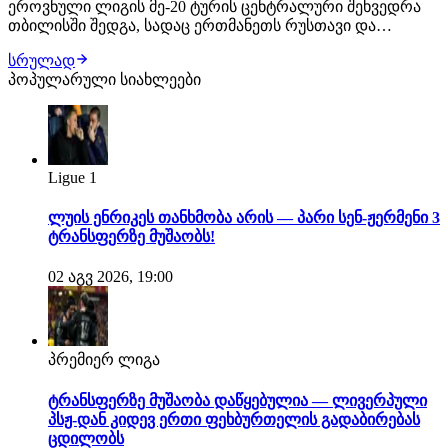
ეროვნული ლიგის მე-20 ტურის ცენტრალური შეხვედრა
თბილისში შედგა, სადაც ერთმანეთს რუსთავი და
ქუთაისის ტორპედო დაუპირისპირდნენ. შეხვედრის მე-12
სრულად
წუთზე რუსთაველები ლეგიონერმა ჟან სოუზა დე
პოპულარული სიახლეები
ალმეიდამ დააწინაურა, მასპინძლებმა პირველი ტაიმი
ბოლომდე მიიყვანეს. იმერული კლუბი ვერც მეორე
ტაიმში…
Ligue 1
ლუის ენრიკეს თანხმობა არის — პარი სენ-ჟერმენი 3
ტრანსფერზე მუშაობს!
02 აგვ 2026, 19:00
პრემიერ ლიგა
ტრანსფერზე მუშაობა დაწყებულია — ლივერპული
პსჟ-დან კიდევ ერთი ფეხბურთელის გადაბირებას
ცდილობს