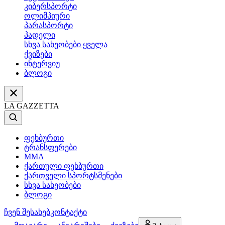
კიბერსპორტი
ოლიმპიური
პარასპორტი
პადელი
სხვა სახეობები ყველა
ქვიზები
ინტერვიუ
ბლოგი
LA GAZZETTA
ფეხბურთი
ტრანსფერები
MMA
ქართული ფეხბურთი
ქართველი სპორტსმენები
სხვა სახეობები
ბლოგი
ჩვენ შესახებ
კონტაქტი