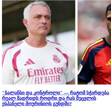
ვისაუბრებთ იტალიური ფეხბურთის 10 მთავარ
სკანდალზე. ტოტონერო | და…
"ბალანსი და კონტროლი" — რატომ სჭირდება
რეალ მადრიდს როდრი და რას შეცვლის
ესპანელი მოურინიოს გუნდში?