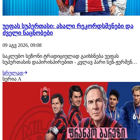
უეფას სუპერთასი: ახალი რეკორდსმენები და
ძველი ნაცნობები
09 აგვ 2026, 09:08
საკლუბო სეზონი ტრადიციულად გაიხსნება უეფას
სუპერთასის დაპირისპირებით - კვლავ პარი სენ-ჟერმენი,
რომელმაც ჩემპიონთა ლიგაზე იმარჯვა მიყოლებით
სრულად
მეორედ და მისი მოწინააღმდეგე, ევროპა ლიგის
სერია A
ტრიუმფატორი ასტონ ვილა. აღნიშნულ შეხვედრას არც
ინტრიგა აკლია და არც ისტორიული კონტექსტი. პსჟ-ს
გამ…