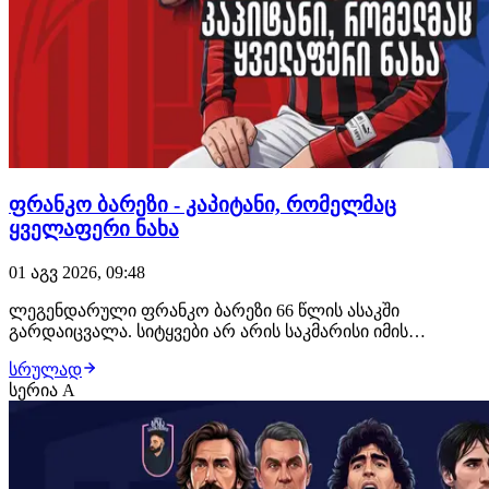
ფრანკო ბარეზი - კაპიტანი, რომელმაც
ყველაფერი ნახა
01 აგვ 2026, 09:48
ლეგენდარული ფრანკო ბარეზი 66 წლის ასაკში
გარდაიცვალა. სიტყვები არ არის საკმარისი იმის
ასაღწერად, თუ როგორი დიდებული ფეხბურთელი იყო
სრულად
იტალიელი უკანახაზელი. კაპიტანი, რომელმაც
სერია A
საფეხბურთო მოედანზე გამოიარა და ნახა ყველაფერი,
რაც კი შეიძლებოდა. გთავაზობთ მოგზაურობას
"აძურისა" და მილანი…