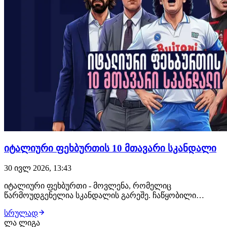
იტალიური ფეხბურთის 10 მთავარი სკანდალი
30 ივლ 2026, 13:43
იტალიური ფეხბურთი - მოვლენა, რომელიც
წარმოუდგენელია სკანდალის გარეშე. ჩაწყობილი
მატჩები, კავშირი მაფიასთან, ქრთამი, აკრძალული
სრულად
ნივთიერებები სპორტსმენებს შორის და ბევრი სხვა. ეს
ლა ლიგა
არის კალჩო...დიდებული და საშინელი. დღეს