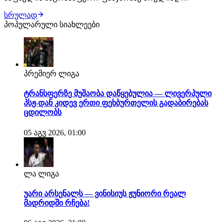
განსხვავებული სტრატეგიით მოქმედებს. კლუბმა
სრულად
ამჯერად აღარ დაკარგა დრო მოლაპარაკებების
პოპულარული სიახლეები
გაჭიანურებაში და მთავარი სამიზნეები სწრაფად
დაიმატა. ლონდონელებმა უკვე გაიფორმეს იან პოლ ვან
ჰეკე, მარტინ დუბრავკ…
პრემიერ ლიგა
ტრანსფერზე მუშაობა დაწყებულია — ლივერპული
პსჟ-დან კიდევ ერთი ფეხბურთელის გადაბირებას
ცდილობს
05 აგვ 2026, 01:00
ლა ლიგა
უარი არსენალს — ვინისიუს ჟუნიორი რეალ
მადრიდში რჩება!