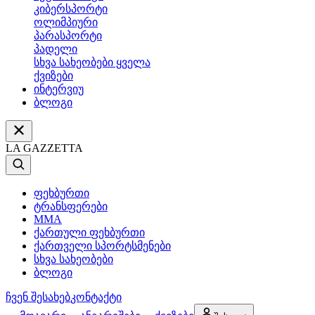
კიბერსპორტი
ოლიმპიური
პარასპორტი
პადელი
სხვა სახეობები ყველა
ქვიზები
ინტერვიუ
ბლოგი
LA GAZZETTA
ფეხბურთი
ტრანსფერები
MMA
ქართული ფეხბურთი
ქართველი სპორტსმენები
სხვა სახეობები
ბლოგი
ჩვენ შესახებ
კონტაქტი