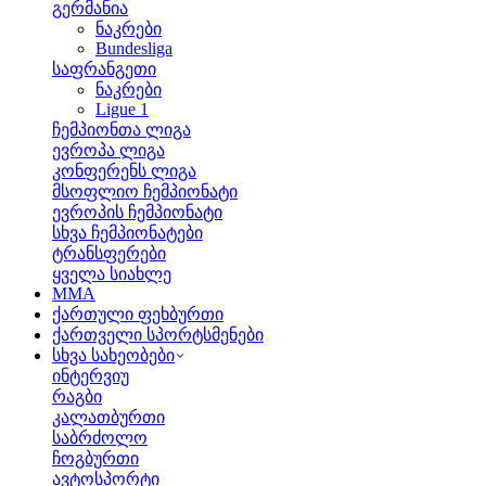
გერმანია
ნაკრები
Bundesliga
საფრანგეთი
ნაკრები
Ligue 1
ჩემპიონთა ლიგა
ევროპა ლიგა
კონფერენს ლიგა
მსოფლიო ჩემპიონატი
ევროპის ჩემპიონატი
სხვა ჩემპიონატები
ტრანსფერები
ყველა სიახლე
MMA
ქართული ფეხბურთი
ქართველი სპორტსმენები
სხვა სახეობები
ინტერვიუ
რაგბი
კალათბურთი
საბრძოლო
ჩოგბურთი
ავტოსპორტი