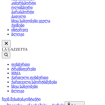
კიბერსპორტი
ოლიმპიური
პარასპორტი
პადელი
სხვა სახეობები ყველა
ქვიზები
ინტერვიუ
ბლოგი
LA GAZZETTA
ფეხბურთი
ტრანსფერები
MMA
ქართული ფეხბურთი
ქართველი სპორტსმენები
სხვა სახეობები
ბლოგი
ჩვენ შესახებ
კონტაქტი