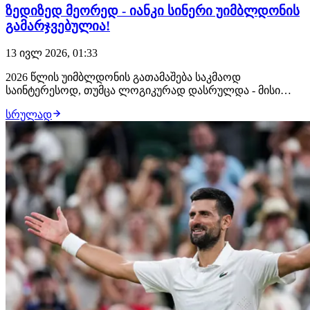
ზედიზედ მეორედ - იანკი სინერი უიმბლდონის
გამარჯვებულია!
13 ივლ 2026, 01:33
2026 წლის უიმბლდონის გათამაშება საკმაოდ
საინტერესოდ, თუმცა ლოგიკურად დასრულდა - მისი
გამარჯვებული იანიკ სინერი გახდა. ფინალში სინერი
სრულად
გერმანელ ალექსანდრ ზვერევს დაუპირისპირდა.
პირველი სეტი სინერმა ტაი ბრეიკზე წააგო, დაძაბული
იყო მეორე სეტიც, სადაც ასევე ტაი ბრეიკი იყო და
ამჯერად გ…