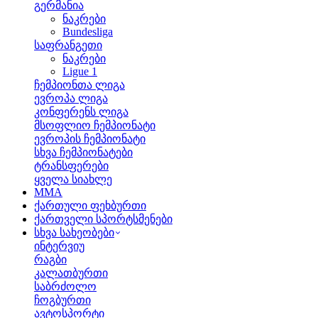
გერმანია
ნაკრები
Bundesliga
საფრანგეთი
ნაკრები
Ligue 1
ჩემპიონთა ლიგა
ევროპა ლიგა
კონფერენს ლიგა
მსოფლიო ჩემპიონატი
ევროპის ჩემპიონატი
სხვა ჩემპიონატები
ტრანსფერები
ყველა სიახლე
MMA
ქართული ფეხბურთი
ქართველი სპორტსმენები
სხვა სახეობები
ინტერვიუ
რაგბი
კალათბურთი
საბრძოლო
ჩოგბურთი
ავტოსპორტი