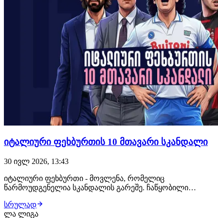
იტალიური ფეხბურთის 10 მთავარი სკანდალი
30 ივლ 2026, 13:43
იტალიური ფეხბურთი - მოვლენა, რომელიც
წარმოუდგენელია სკანდალის გარეშე. ჩაწყობილი
მატჩები, კავშირი მაფიასთან, ქრთამი, აკრძალული
სრულად
ნივთიერებები სპორტსმენებს შორის და ბევრი სხვა. ეს
ლა ლიგა
არის კალჩო...დიდებული და საშინელი. დღეს