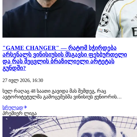
"GAME CHANGER" — რატომ სჭირდება
არსენალს ვინისიუსის მსგავსი ფეხბურთელი
და რას შეცვლის ბრაზილიელი არტეტას
გუნდში?
27 ივლ 2026, 16:30
სულ რაღაც 48 საათი გავიდა მას შემდეგ, რაც
ავტორიტეტულმა გამოცემებმა ვინისიუს ჟუნიორის
არსენალში შესაძლო გადასვლის შესახებ დაწერეს.
სრულად
მიუხედავად იმისა, რომ ტრანსფერი ჯერ მხოლოდ
პრემიერ ლიგა
განხილვის ეტაპზეა, ინგლისში უკვე აქტიურად
მსჯელობენ, რატომ შეიძლება იყოს ბრაზილიელი
სწორედ ის ფეხბურთელი,…