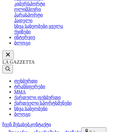
კიბერსპორტი
ოლიმპიური
პარასპორტი
პადელი
სხვა სახეობები ყველა
ქვიზები
ინტერვიუ
ბლოგი
LA GAZZETTA
ფეხბურთი
ტრანსფერები
MMA
ქართული ფეხბურთი
ქართველი სპორტსმენები
სხვა სახეობები
ბლოგი
ჩვენ შესახებ
კონტაქტი