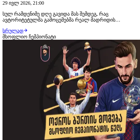
29 ივლ 2026, 21:00
სულ რამდენიმე დღე გავიდა მას შემდეგ, რაც
ავტორიტეტულმა გამოცემებმა რეალ მადრიდის
როდრით დაინტერესების შესახებ დაწერეს. მიუხედავად
სრულად
იმისა, რომ ტრანსფერი ჯერ მხოლოდ მოლაპარაკებების
მსოფლიო ჩემპიონატი
ეტაპზეა, ესპანეთსა და ინგლისში უკვე აქტიურად
მსჯელობენ, რატომ მიიჩნევს ჟოზე მოურინიო სწორედ
მანჩესტერ…