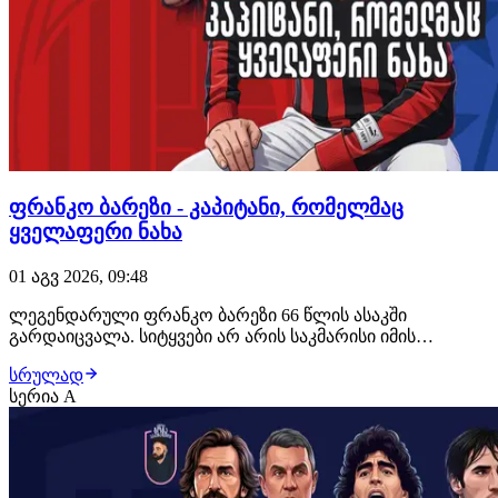
ფრანკო ბარეზი - კაპიტანი, რომელმაც
ყველაფერი ნახა
01 აგვ 2026, 09:48
ლეგენდარული ფრანკო ბარეზი 66 წლის ასაკში
გარდაიცვალა. სიტყვები არ არის საკმარისი იმის
ასაღწერად, თუ როგორი დიდებული ფეხბურთელი იყო
სრულად
იტალიელი უკანახაზელი. კაპიტანი, რომელმაც
სერია A
საფეხბურთო მოედანზე გამოიარა და ნახა ყველაფერი,
რაც კი შეიძლებოდა. გთავაზობთ მოგზაურობას
"აძურისა" და მილანი…