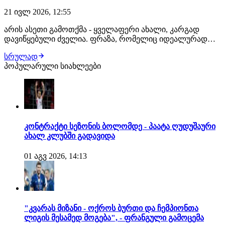
21 ივლ 2026, 12:55
არის ასეთი გამოთქმა - ყველაფერი ახალი, კარგად
დავიწყებული ძველია. ფრაზა, რომელიც იდეალურად
აღწერს იმ ყველაფერს, რაც არგენტინისა და ესპანეთის
სრულად
ეროვნულმა გუნდებმა აშშ-ს მუნდიალზე გამოიარეს.
პოპულარული სიახლეები
ვიმოგზაუროთ წარსულის ქრონიკაში, რომელიც ძალიან
ჰგავს აწმყოში მომხდარ მოვლენებს. არგენტინა: 19…
კონტრაქტი სეზონის ბოლომდე - პაატა ღუდუშაური
ახალ კლუბში გადავიდა
01 აგვ 2026, 14:13
"კვარას მიზანი - ოქროს ბურთი და ჩემპიონთა
ლიგის მესამედ მოგება", - ფრანგული გამოცემა