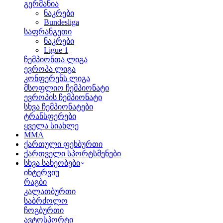
გერმანია
ნაკრები
Bundesliga
საფრანგეთი
ნაკრები
Ligue 1
ჩემპიონთა ლიგა
ევროპა ლიგა
კონფერენს ლიგა
მსოფლიო ჩემპიონატი
ევროპის ჩემპიონატი
სხვა ჩემპიონატები
ტრანსფერები
ყველა სიახლე
MMA
ქართული ფეხბურთი
ქართველი სპორტსმენები
სხვა სახეობები
ინტერვიუ
რაგბი
კალათბურთი
საბრძოლო
ჩოგბურთი
ავტოსპორტი