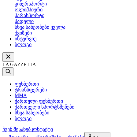
კიბერსპორტი
ოლიმპიური
პარასპორტი
პადელი
სხვა სახეობები ყველა
ქვიზები
ინტერვიუ
ბლოგი
LA GAZZETTA
ფეხბურთი
ტრანსფერები
MMA
ქართული ფეხბურთი
ქართველი სპორტსმენები
სხვა სახეობები
ბლოგი
ჩვენ შესახებ
კონტაქტი