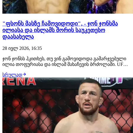
"ფსონს მასზე ჩამოვიდოდი", - ჯონ ჯონსმა
ილიასა და ისლამს შორის საუკეთესო
დაასახელა
28 ივლ 2026, 16:35
ჯონ ჯონსს ჰკითხეს, თუ ვინ გამოვიდოდა გამარჯვებული
ილია თოფურიასა და ისლამ მახაჩევის ბრძოლაში. UFC-
ის ლეგენდარულმა ჩემპიონმა არჩევანი გააკეთა
სრულად
ქართველი მებრძოლის სასარგებლოდ და მის ძლიერ
მხარედ დგომში ჩხუბი დაასახელა. "ფსონის დადება რომ
მომიწიოს, ამას თოფურიას სასარგებლოდ გავაკეთებ…