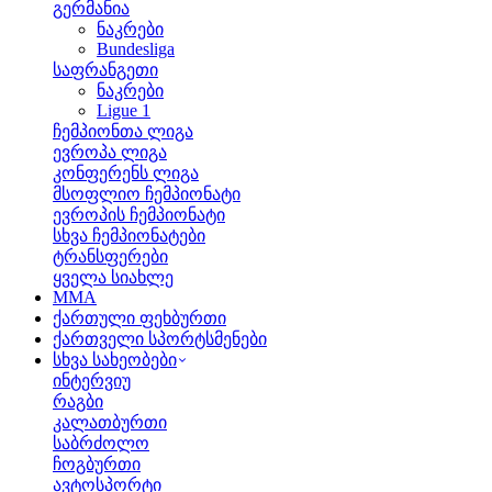
გერმანია
ნაკრები
Bundesliga
საფრანგეთი
ნაკრები
Ligue 1
ჩემპიონთა ლიგა
ევროპა ლიგა
კონფერენს ლიგა
მსოფლიო ჩემპიონატი
ევროპის ჩემპიონატი
სხვა ჩემპიონატები
ტრანსფერები
ყველა სიახლე
MMA
ქართული ფეხბურთი
ქართველი სპორტსმენები
სხვა სახეობები
ინტერვიუ
რაგბი
კალათბურთი
საბრძოლო
ჩოგბურთი
ავტოსპორტი