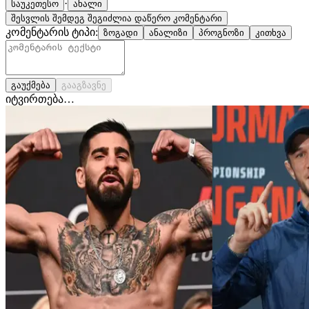
·
საუკეთესო
ახალი
შესვლის შემდეგ შეგიძლია დაწერო კომენტარი
კომენტარის ტიპი:
ზოგადი
ანალიზი
პროგნოზი
კითხვა
გაუქმება
გააგზავნე
იტვირთება…