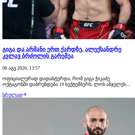
გიგა და არმანი ერთ ქარდზე, ალექსანდრე
კვლავ ბრძოლის გარეშეა
06 აგვ 2026, 13:57
ოფიციალურად დადასტურდა, რომ გიგა ჭიკაძე
ოქტაგონში დაბრუნდება 19 სექტემბერს, ლოს ანჯელესში
გასამართ UFC 331-ზე. გამოცდილი ქართველი
სრულად
მებრძოლის მოწინააღმდეგე იქნება ჟოანდერსონ ბრიტო,
რომლის ანგარიშზე 19 მოგება, 5 წაგება და ფრე არის.
იგივე ქარდზე თანამთავარ ჩხუბში არმან ცარუკიანი
მაურ…