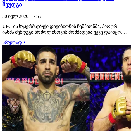
შეუდგა
30 ივლ 2026, 17:55
UFC-ის სუპერმსუბუქი დივიზიონის ჩემპიონმა, პიოტრ
იანმა შემდეგი ბრძოლისთვის მომზადება უკვე დაიწყო.
მან გამოაქვეყნა ვიდეო წარწერით "ხმლების ალესვის
სრულად
დროა", რომელშიც რუსი მებრძოლი სტრაიკინგში
ვარჯიშობს. გადაწყვეტილია, რომ მისი მოწინააღმდეგე
მერაბ დვალიშვილი იქნება. ბრძოლა შედგება 24 ო…