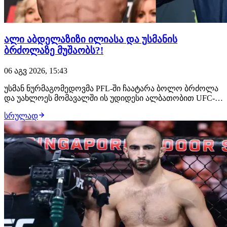
ალი აბდელაზიზი ილიასა და უსმანის
ბრძოლაზე მუშაობს?!
06 აგვ 2026, 15:43
უსმან ნურმაგომედოვმა PFL-ში ჩაატარა ბოლო ბრძოლა
და უახლოეს მომავალში ის უდიდესი ალბათობით UFC-ის
შეუერთდება. ამ საკითხზე მუშაობს დაღესტნელი
სრულად
ჩემპიონის მენეჯერი, ალი აბდელაზიზი, რომელსაც სურს,
რომ მისმა კლიენტმა მსოფლიოს მთავარ პრომოუშენში
სადებიუტო ჩხუბი ილია თოფურიასთან გამართოს.…