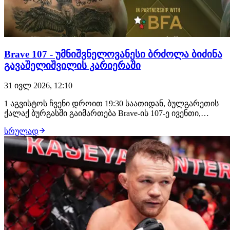
Brave 107 - უმნიშვნელოვანესი ბრძოლა ბიძინა
გავაშელიშვილის კარიერაში
31 ივლ 2026, 12:10
1 აგვისტოს ჩვენი დროით 19:30 საათიდან, ბულგარეთის
ქალაქ ბურგასში გაიმართება Brave-ის 107-ე ივენთი,
სადაც მონაწილეობას მიიღებს ორი ქართველი
სრულად
მებრძოლი: საღამოს თანამთავარ ჩხუბში ბიძინა
გავაშელიშვილის მოწინააღმდეგე იქნება ლუთანდო
ბიკო, უფრო ადრე კი პრელიმზე, რიგით მე-3 ბრძოლაში
ბაჩუკ…