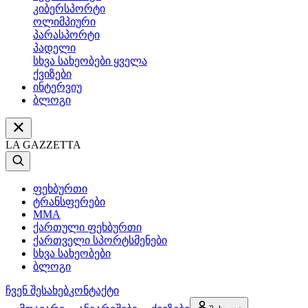
კიბერსპორტი
ოლიმპიური
პარასპორტი
პადელი
სხვა სახეობები ყველა
ქვიზები
ინტერვიუ
ბლოგი
LA GAZZETTA
ფეხბურთი
ტრანსფერები
MMA
ქართული ფეხბურთი
ქართველი სპორტსმენები
სხვა სახეობები
ბლოგი
ჩვენ შესახებ
კონტაქტი