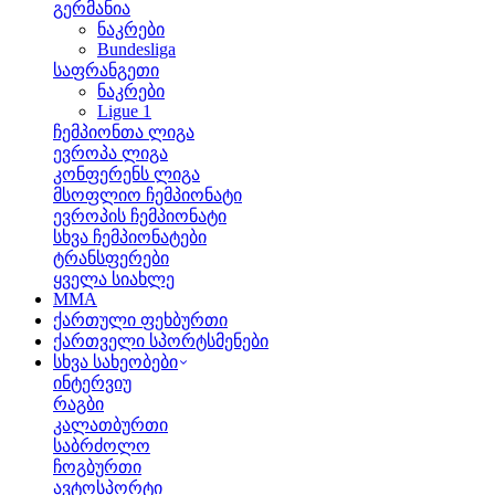
გერმანია
ნაკრები
Bundesliga
საფრანგეთი
ნაკრები
Ligue 1
ჩემპიონთა ლიგა
ევროპა ლიგა
კონფერენს ლიგა
მსოფლიო ჩემპიონატი
ევროპის ჩემპიონატი
სხვა ჩემპიონატები
ტრანსფერები
ყველა სიახლე
MMA
ქართული ფეხბურთი
ქართველი სპორტსმენები
სხვა სახეობები
ინტერვიუ
რაგბი
კალათბურთი
საბრძოლო
ჩოგბურთი
ავტოსპორტი