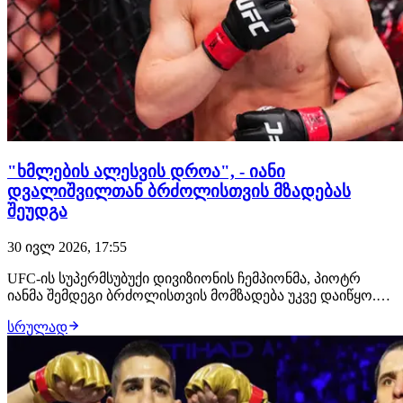
"ხმლების ალესვის დროა", - იანი
დვალიშვილთან ბრძოლისთვის მზადებას
შეუდგა
30 ივლ 2026, 17:55
UFC-ის სუპერმსუბუქი დივიზიონის ჩემპიონმა, პიოტრ
იანმა შემდეგი ბრძოლისთვის მომზადება უკვე დაიწყო.
მან გამოაქვეყნა ვიდეო წარწერით "ხმლების ალესვის
სრულად
დროა", რომელშიც რუსი მებრძოლი სტრაიკინგში
ვარჯიშობს. გადაწყვეტილია, რომ მისი მოწინააღმდეგე
მერაბ დვალიშვილი იქნება. ბრძოლა შედგება 24 ო…