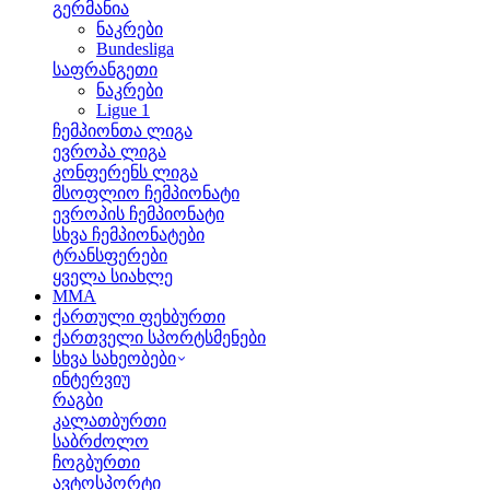
გერმანია
ნაკრები
Bundesliga
საფრანგეთი
ნაკრები
Ligue 1
ჩემპიონთა ლიგა
ევროპა ლიგა
კონფერენს ლიგა
მსოფლიო ჩემპიონატი
ევროპის ჩემპიონატი
სხვა ჩემპიონატები
ტრანსფერები
ყველა სიახლე
MMA
ქართული ფეხბურთი
ქართველი სპორტსმენები
სხვა სახეობები
ინტერვიუ
რაგბი
კალათბურთი
საბრძოლო
ჩოგბურთი
ავტოსპორტი