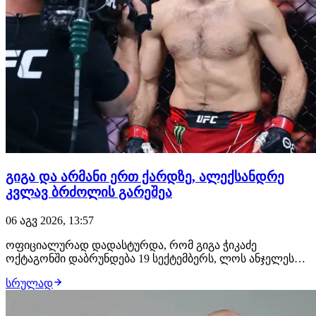
გიგა და არმანი ერთ ქარდზე, ალექსანდრე
კვლავ ბრძოლის გარეშეა
06 აგვ 2026, 13:57
ოფიციალურად დადასტურდა, რომ გიგა ჭიკაძე
ოქტაგონში დაბრუნდება 19 სექტემბერს, ლოს ანჯელესში
გასამართ UFC 331-ზე. გამოცდილი ქართველი
სრულად
მებრძოლის მოწინააღმდეგე იქნება ჟოანდერსონ ბრიტო,
რომლის ანგარიშზე 19 მოგება, 5 წაგება და ფრე არის.
იგივე ქარდზე თანამთავარ ჩხუბში არმან ცარუკიანი