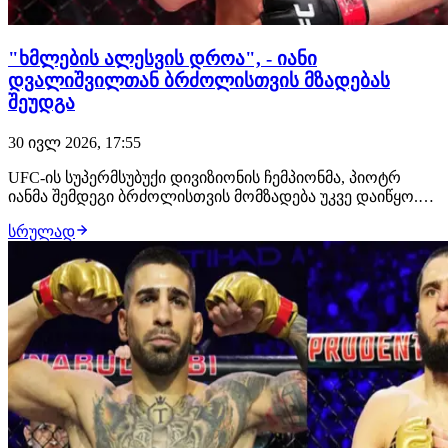
"ხმლების ალესვის დროა", - იანი
დვალიშვილთან ბრძოლისთვის მზადებას
შეუდგა
30 ივლ 2026, 17:55
UFC-ის სუპერმსუბუქი დივიზიონის ჩემპიონმა, პიოტრ
იანმა შემდეგი ბრძოლისთვის მომზადება უკვე დაიწყო.
მან გამოაქვეყნა ვიდეო წარწერით "ხმლების ალესვის
სრულად
დროა", რომელშიც რუსი მებრძოლი სტრაიკინგში
ვარჯიშობს. გადაწყვეტილია, რომ მისი მოწინააღმდეგე
მერაბ დვალიშვილი იქნება. ბრძოლა შედგება 24 ო…