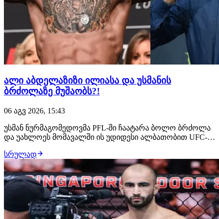
ალი აბდელაზიზი ილიასა და უსმანის
ბრძოლაზე მუშაობს?!
06 აგვ 2026, 15:43
უსმან ნურმაგომედოვმა PFL-ში ჩაატარა ბოლო ბრძოლა
და უახლოეს მომავალში ის უდიდესი ალბათობით UFC-ის
შეუერთდება. ამ საკითხზე მუშაობს დაღესტნელი
სრულად
ჩემპიონის მენეჯერი, ალი აბდელაზიზი, რომელსაც სურს,
რომ მისმა კლიენტმა მსოფლიოს მთავარ პრომოუშენში
სადებიუტო ჩხუბი ილია თოფურიასთან გამართოს.…