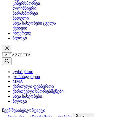
კიბერსპორტი
ოლიმპიური
პარასპორტი
პადელი
სხვა სახეობები ყველა
ქვიზები
ინტერვიუ
ბლოგი
LA GAZZETTA
ფეხბურთი
ტრანსფერები
MMA
ქართული ფეხბურთი
ქართველი სპორტსმენები
სხვა სახეობები
ბლოგი
ჩვენ შესახებ
კონტაქტი