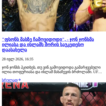
"ფსონს მასზე ჩამოვიდოდი", - ჯონ ჯონსმა
ილიასა და ისლამს შორის საუკეთესო
დაასახელა
28 ივლ 2026, 16:35
ჯონ ჯონსს ჰკითხეს, თუ ვინ გამოვიდოდა გამარჯვებული
ილია თოფურიასა და ისლამ მახაჩევის ბრძოლაში. UFC-
ის ლეგენდარულმა ჩემპიონმა არჩევანი გააკეთა
სრულად
ქართველი მებრძოლის სასარგებლოდ და მის ძლიერ
მხარედ დგომში ჩხუბი დაასახელა. "ფსონის დადება რომ
მომიწიოს, ამას თოფურიას სასარგებლოდ გავაკეთებ…