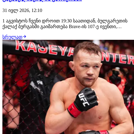
31 ივლ 2026, 12:10
1 აგვისტოს ჩვენი დროით 19:30 საათიდან, ბულგარეთის
ქალაქ ბურგასში გაიმართება Brave-ის 107-ე ივენთი,
სადაც მონაწილეობას მიიღებს ორი ქართველი
სრულად
მებრძოლი: საღამოს თანამთავარ ჩხუბში ბიძინა
გავაშელიშვილის მოწინააღმდეგე იქნება ლუთანდო
ბიკო, უფრო ადრე კი პრელიმზე, რიგით მე-3 ბრძოლაში
ბაჩუკ…