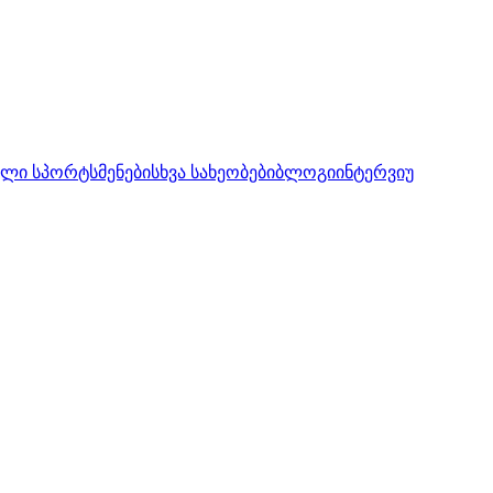
ლი სპორტსმენები
სხვა სახეობები
ბლოგი
ინტერვიუ