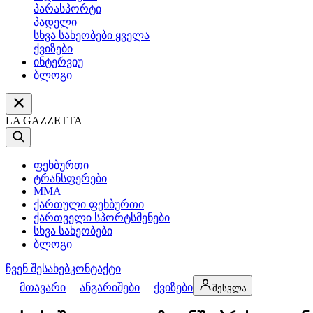
პარასპორტი
პადელი
სხვა სახეობები ყველა
ქვიზები
ინტერვიუ
ბლოგი
LA GAZZETTA
ფეხბურთი
ტრანსფერები
MMA
ქართული ფეხბურთი
ქართველი სპორტსმენები
სხვა სახეობები
ბლოგი
ჩვენ შესახებ
კონტაქტი
მთავარი
ანგარიშები
ქვიზები
შესვლა