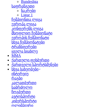
Bundesliga
საფრანგეთი
ნაკრები
Ligue 1
ჩემპიონთა ლიგა
ევროპა ლიგა
კონფერენს ლიგა
მსოფლიო ჩემპიონატი
ევროპის ჩემპიონატი
სხვა ჩემპიონატები
ტრანსფერები
ყველა სიახლე
MMA
ქართული ფეხბურთი
ქართველი სპორტსმენები
სხვა სახეობები
ინტერვიუ
რაგბი
კალათბურთი
საბრძოლო
ჩოგბურთი
ავტოსპორტი
კიბერსპორტი
ოლიმპიური