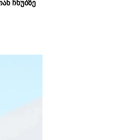
ან ჩხუბზე