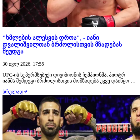
"ხმლების ალესვის დროა", - იანი
დვალიშვილთან ბრძოლისთვის მზადებას
შეუდგა
30 ივლ 2026, 17:55
UFC-ის სუპერმსუბუქი დივიზიონის ჩემპიონმა, პიოტრ
იანმა შემდეგი ბრძოლისთვის მომზადება უკვე დაიწყო.
მან გამოაქვეყნა ვიდეო წარწერით "ხმლების ალესვის
სრულად
დროა", რომელშიც რუსი მებრძოლი სტრაიკინგში
ვარჯიშობს. გადაწყვეტილია, რომ მისი მოწინააღმდეგე
მერაბ დვალიშვილი იქნება. ბრძოლა შედგება 24 ო…