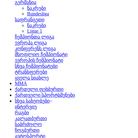
გერმანია
ნაკრები
Bundesliga
საფრანგეთი
ნაკრები
Ligue 1
ჩემპიონთა ლიგა
ევროპა ლიგა
კონფერენს ლიგა
მსოფლიო ჩემპიონატი
ევროპის ჩემპიონატი
სხვა ჩემპიონატები
ტრანსფერები
ყველა სიახლე
MMA
ქართული ფეხბურთი
ქართველი სპორტსმენები
სხვა სახეობები
ინტერვიუ
რაგბი
კალათბურთი
საბრძოლო
ჩოგბურთი
ავტოსპორტი