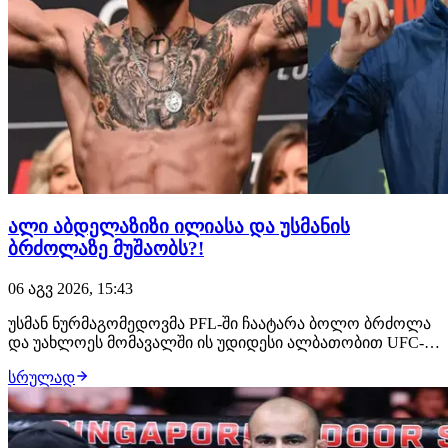
ალი აბდელაზიზი ილიასა და უსმანის
ბრძოლაზე მუშაობს?!
06 აგვ 2026, 15:43
უსმან ნურმაგომედოვმა PFL-ში ჩაატარა ბოლო ბრძოლა
და უახლოეს მომავალში ის უდიდესი ალბათობით UFC-ის
შეუერთდება. ამ საკითხზე მუშაობს დაღესტნელი
სრულად
ჩემპიონის მენეჯერი, ალი აბდელაზიზი, რომელსაც სურს,
რომ მისმა კლიენტმა მსოფლიოს მთავარ პრომოუშენში
სადებიუტო ჩხუბი ილია თოფურიასთან გამართოს.…