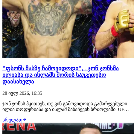
"ფსონს მასზე ჩამოვიდოდი", - ჯონ ჯონსმა
ილიასა და ისლამს შორის საუკეთესო
დაასახელა
28 ივლ 2026, 16:35
ჯონ ჯონსს ჰკითხეს, თუ ვინ გამოვიდოდა გამარჯვებული
ილია თოფურიასა და ისლამ მახაჩევის ბრძოლაში. UFC-
ის ლეგენდარულმა ჩემპიონმა არჩევანი გააკეთა
სრულად
ქართველი მებრძოლის სასარგებლოდ და მის ძლიერ
მხარედ დგომში ჩხუბი დაასახელა. "ფსონის დადება რომ
მომიწიოს, ამას თოფურიას სასარგებლოდ გავაკეთებ…