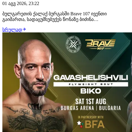
01 აგვ 2026, 23:22
ბულგარეთის ქალაქ ბურგასში Brave 107 ივენთი
გაიმართა, სადაცუმსუბუქეს წონაზე ბიძინა
გავაშელიშვილმა იჩხუბა და გაიმარჯვა. 28 წლის
სრულად
ქართველმა მებრძოლმა ლუთანდო ბიკო მსაჯების
გადაწყვეტილებით დაამარცხა და უდიდესი ალბათობით,
დივიზიონის საჩემპიონო ბრძოლა გაინაღდა, სადაც
მუჰამედ მოკაევს დაუ…