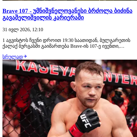
Brave 107 - უმნიშვნელოვანესი ბრძოლა ბიძინა
გავაშელიშვილის კარიერაში
31 ივლ 2026, 12:10
1 აგვისტოს ჩვენი დროით 19:30 საათიდან, ბულგარეთის
ქალაქ ბურგასში გაიმართება Brave-ის 107-ე ივენთი,
სადაც მონაწილეობას მიიღებს ორი ქართველი
სრულად
მებრძოლი: საღამოს თანამთავარ ჩხუბში ბიძინა
გავაშელიშვილის მოწინააღმდეგე იქნება ლუთანდო
ბიკო, უფრო ადრე კი პრელიმზე, რიგით მე-3 ბრძოლაში
ბაჩუკ…