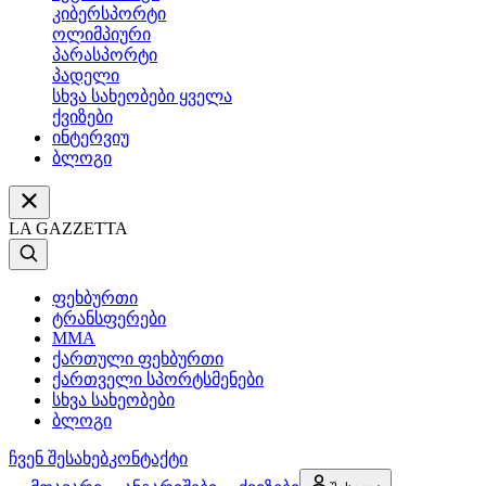
კიბერსპორტი
ოლიმპიური
პარასპორტი
პადელი
სხვა სახეობები ყველა
ქვიზები
ინტერვიუ
ბლოგი
LA GAZZETTA
ფეხბურთი
ტრანსფერები
MMA
ქართული ფეხბურთი
ქართველი სპორტსმენები
სხვა სახეობები
ბლოგი
ჩვენ შესახებ
კონტაქტი