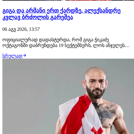
გიგა და არმანი ერთ ქარდზე, ალექსანდრე
კვლავ ბრძოლის გარეშეა
06 აგვ 2026, 13:57
ოფიციალურად დადასტურდა, რომ გიგა ჭიკაძე
ოქტაგონში დაბრუნდება 19 სექტემბერს, ლოს ანჯელესში
გასამართ UFC 331-ზე. გამოცდილი ქართველი
სრულად
მებრძოლის მოწინააღმდეგე იქნება ჟოანდერსონ ბრიტო,
რომლის ანგარიშზე 19 მოგება, 5 წაგება და ფრე არის.
იგივე ქარდზე თანამთავარ ჩხუბში არმან ცარუკიანი
მაურ…