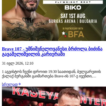
Brave 107 - უმნიშვნელოვანესი ბრძოლა ბიძინა
გავაშელიშვილის კარიერაში
31 ივლ 2026, 12:10
1 აგვისტოს ჩვენი დროით 19:30 საათიდან, ბულგარეთის
ქალაქ ბურგასში გაიმართება Brave-ის 107-ე ივენთი,
სადაც მონაწილეობას მიიღებს ორი ქართველი
სრულად
მებრძოლი: საღამოს თანამთავარ ჩხუბში ბიძინა
გავაშელიშვილის მოწინააღმდეგე იქნება ლუთანდო
ბიკო, უფრო ადრე კი პრელიმზე, რიგით მე-3 ბრძოლაში
ბაჩუკ…