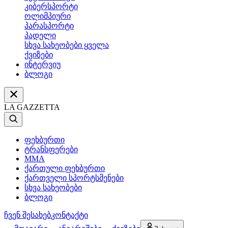
კიბერსპორტი
ოლიმპიური
პარასპორტი
პადელი
სხვა სახეობები ყველა
ქვიზები
ინტერვიუ
ბლოგი
LA GAZZETTA
ფეხბურთი
ტრანსფერები
MMA
ქართული ფეხბურთი
ქართველი სპორტსმენები
სხვა სახეობები
ბლოგი
ჩვენ შესახებ
კონტაქტი