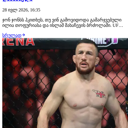
28 ივლ 2026, 16:35
ჯონ ჯონსს ჰკითხეს, თუ ვინ გამოვიდოდა გამარჯვებული
ილია თოფურიასა და ისლამ მახაჩევის ბრძოლაში. UFC-
ის ლეგენდარულმა ჩემპიონმა არჩევანი გააკეთა
სრულად
ქართველი მებრძოლის სასარგებლოდ და მის ძლიერ
მხარედ დგომში ჩხუბი დაასახელა. "ფსონის დადება რომ
მომიწიოს, ამას თოფურიას სასარგებლოდ გავაკეთებ…