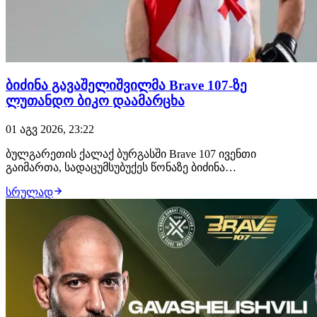
ბიძინა გავაშელიშვილმა Brave 107-ზე
ლუთანდო ბიკო დაამარცხა
01 აგვ 2026, 23:22
ბულგარეთის ქალაქ ბურგასში Brave 107 ივენთი
გაიმართა, სადაცუმსუბუქეს წონაზე ბიძინა
გავაშელიშვილმა იჩხუბა და გაიმარჯვა. 28 წლის
სრულად
ქართველმა მებრძოლმა ლუთანდო ბიკო მსაჯების
გადაწყვეტილებით დაამარცხა და უდიდესი ალბათობით,
დივიზიონის საჩემპიონო ბრძოლა გაინაღდა, სადაც
მუჰამედ მოკაევს დაუ…