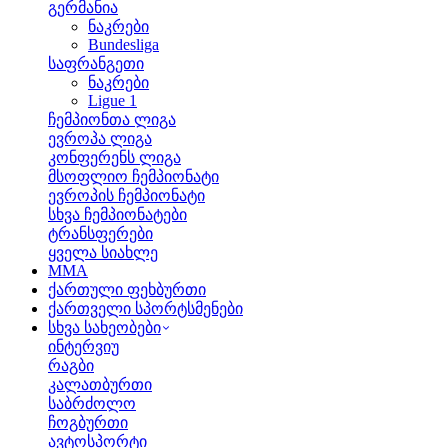
გერმანია
ნაკრები
Bundesliga
საფრანგეთი
ნაკრები
Ligue 1
ჩემპიონთა ლიგა
ევროპა ლიგა
კონფერენს ლიგა
მსოფლიო ჩემპიონატი
ევროპის ჩემპიონატი
სხვა ჩემპიონატები
ტრანსფერები
ყველა სიახლე
MMA
ქართული ფეხბურთი
ქართველი სპორტსმენები
სხვა სახეობები
ინტერვიუ
რაგბი
კალათბურთი
საბრძოლო
ჩოგბურთი
ავტოსპორტი