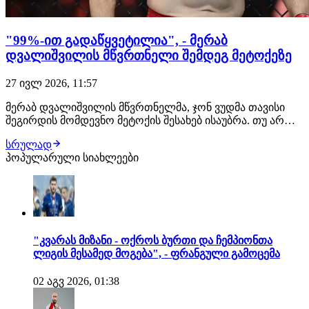
"99%-ით გადაწყვეტილია", - მერაბ
დვალიშვილის მწვრთნელი შემდეგ მეტოქეზე
27 ივლ 2026, 11:57
მერაბ დვალიშვილის მწვრთნელმა, ჯონ ვუდმა თავისი
შეგირდის მომდევნო მეტოქის შესახებ ისაუბრა. თუ არ
მოხდა რაიმე გაუთვალისწინებელი, ქართველი
სრულად
მებრძოლის შემდეგი მოწინააღმდეგე კვლავ პიოტრ იანი
პოპულარული სიახლეები
იქნება. შეგახსენებთ, ეს მათი მე-3 ჩხუბი გამოვა. "თუ იანის
მხრიდან რაიმე არ შეიცვალა, დვალიშვილი…
"კვარას მიზანი - ოქროს ბურთი და ჩემპიონთა
ლიგის მესამედ მოგება", - ფრანგული გამოცემა
02 აგვ 2026, 01:38