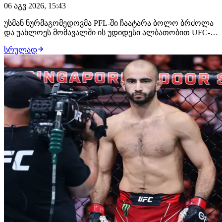
06 აგვ 2026, 15:43
უსმან ნურმაგომედოვმა PFL-ში ჩაატარა ბოლო ბრძოლა
და უახლოეს მომავალში ის უდიდესი ალბათობით UFC-ის
შეუერთდება. ამ საკითხზე მუშაობს დაღესტნელი
სრულად
ჩემპიონის მენეჯერი, ალი აბდელაზიზი, რომელსაც სურს,
რომ მისმა კლიენტმა მსოფლიოს მთავარ პრომოუშენში
სადებიუტო ჩხუბი ილია თოფურიასთან გამართოს.…