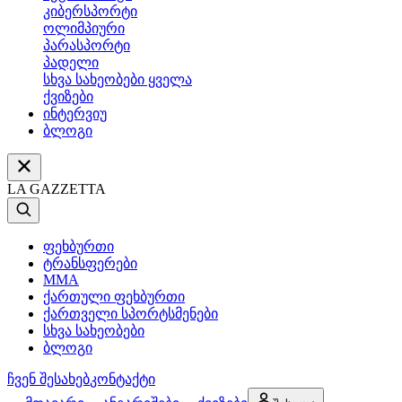
კიბერსპორტი
ოლიმპიური
პარასპორტი
პადელი
სხვა სახეობები ყველა
ქვიზები
ინტერვიუ
ბლოგი
LA GAZZETTA
ფეხბურთი
ტრანსფერები
MMA
ქართული ფეხბურთი
ქართველი სპორტსმენები
სხვა სახეობები
ბლოგი
ჩვენ შესახებ
კონტაქტი