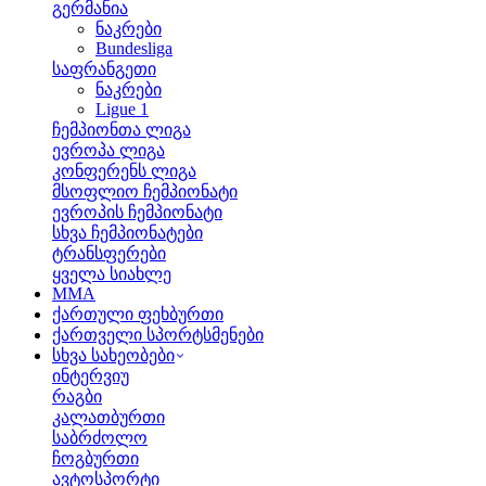
გერმანია
ნაკრები
Bundesliga
საფრანგეთი
ნაკრები
Ligue 1
ჩემპიონთა ლიგა
ევროპა ლიგა
კონფერენს ლიგა
მსოფლიო ჩემპიონატი
ევროპის ჩემპიონატი
სხვა ჩემპიონატები
ტრანსფერები
ყველა სიახლე
MMA
ქართული ფეხბურთი
ქართველი სპორტსმენები
სხვა სახეობები
ინტერვიუ
რაგბი
კალათბურთი
საბრძოლო
ჩოგბურთი
ავტოსპორტი