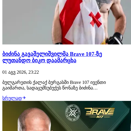
ბიძინა გავაშელიშვილმა Brave 107-ზე
ლუთანდო ბიკო დაამარცხა
01 აგვ 2026, 23:22
ბულგარეთის ქალაქ ბურგასში Brave 107 ივენთი
გაიმართა, სადაცუმსუბუქეს წონაზე ბიძინა
გავაშელიშვილმა იჩხუბა და გაიმარჯვა. 28 წლის
სრულად
ქართველმა მებრძოლმა ლუთანდო ბიკო მსაჯების
გადაწყვეტილებით დაამარცხა და უდიდესი ალბათობით,
დივიზიონის საჩემპიონო ბრძოლა გაინაღდა, სადაც
მუჰამედ მოკაევს დაუ…