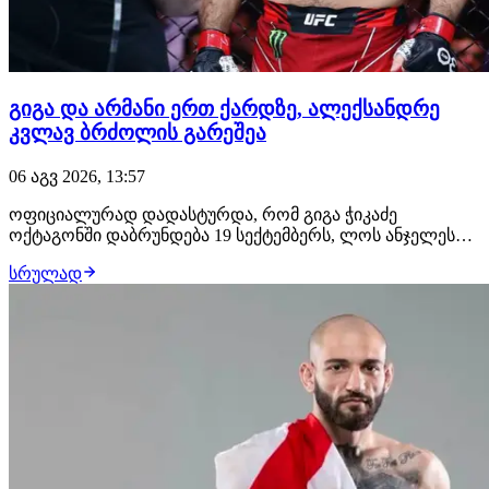
გიგა და არმანი ერთ ქარდზე, ალექსანდრე
კვლავ ბრძოლის გარეშეა
06 აგვ 2026, 13:57
ოფიციალურად დადასტურდა, რომ გიგა ჭიკაძე
ოქტაგონში დაბრუნდება 19 სექტემბერს, ლოს ანჯელესში
გასამართ UFC 331-ზე. გამოცდილი ქართველი
სრულად
მებრძოლის მოწინააღმდეგე იქნება ჟოანდერსონ ბრიტო,
რომლის ანგარიშზე 19 მოგება, 5 წაგება და ფრე არის.
იგივე ქარდზე თანამთავარ ჩხუბში არმან ცარუკიანი
მაურ…