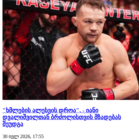
ბიკო, უფრო ადრე კი პრელიმზე, რიგით მე-3 ბრძოლაში
ბაჩუკ…
"ხმლების ალესვის დროა", - იანი
დვალიშვილთან ბრძოლისთვის მზადებას
შეუდგა
30 ივლ 2026, 17:55