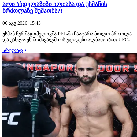
ალი აბდელაზიზი ილიასა და უსმანის
ბრძოლაზე მუშაობს?!
06 აგვ 2026, 15:43
უსმან ნურმაგომედოვმა PFL-ში ჩაატარა ბოლო ბრძოლა
და უახლოეს მომავალში ის უდიდესი ალბათობით UFC-ის
შეუერთდება. ამ საკითხზე მუშაობს დაღესტნელი
სრულად
ჩემპიონის მენეჯერი, ალი აბდელაზიზი, რომელსაც სურს,
რომ მისმა კლიენტმა მსოფლიოს მთავარ პრომოუშენში
სადებიუტო ჩხუბი ილია თოფურიასთან გამართოს.…