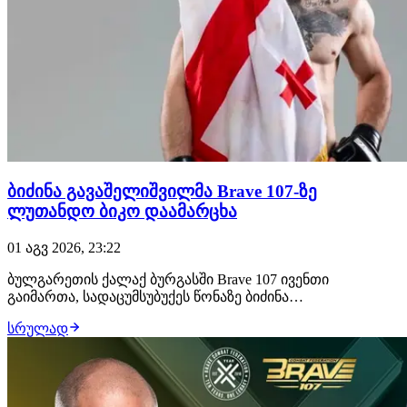
ბიძინა გავაშელიშვილმა Brave 107-ზე
ლუთანდო ბიკო დაამარცხა
01 აგვ 2026, 23:22
ბულგარეთის ქალაქ ბურგასში Brave 107 ივენთი
გაიმართა, სადაცუმსუბუქეს წონაზე ბიძინა
გავაშელიშვილმა იჩხუბა და გაიმარჯვა. 28 წლის
სრულად
ქართველმა მებრძოლმა ლუთანდო ბიკო მსაჯების
გადაწყვეტილებით დაამარცხა და უდიდესი ალბათობით,
დივიზიონის საჩემპიონო ბრძოლა გაინაღდა, სადაც
მუჰამედ მოკაევს დაუ…