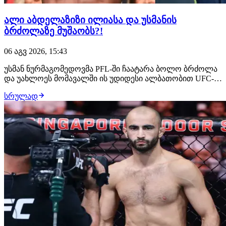
ალი აბდელაზიზი ილიასა და უსმანის
ბრძოლაზე მუშაობს?!
06 აგვ 2026, 15:43
უსმან ნურმაგომედოვმა PFL-ში ჩაატარა ბოლო ბრძოლა
და უახლოეს მომავალში ის უდიდესი ალბათობით UFC-ის
შეუერთდება. ამ საკითხზე მუშაობს დაღესტნელი
სრულად
ჩემპიონის მენეჯერი, ალი აბდელაზიზი, რომელსაც სურს,
რომ მისმა კლიენტმა მსოფლიოს მთავარ პრომოუშენში
სადებიუტო ჩხუბი ილია თოფურიასთან გამართოს.…