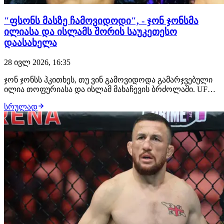
"ფსონს მასზე ჩამოვიდოდი", - ჯონ ჯონსმა
ილიასა და ისლამს შორის საუკეთესო
დაასახელა
28 ივლ 2026, 16:35
ჯონ ჯონსს ჰკითხეს, თუ ვინ გამოვიდოდა გამარჯვებული
ილია თოფურიასა და ისლამ მახაჩევის ბრძოლაში. UFC-
ის ლეგენდარულმა ჩემპიონმა არჩევანი გააკეთა
სრულად
ქართველი მებრძოლის სასარგებლოდ და მის ძლიერ
მხარედ დგომში ჩხუბი დაასახელა. "ფსონის დადება რომ
მომიწიოს, ამას თოფურიას სასარგებლოდ გავაკეთებ…