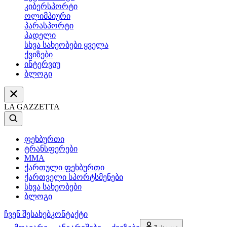
კიბერსპორტი
ოლიმპიური
პარასპორტი
პადელი
სხვა სახეობები ყველა
ქვიზები
ინტერვიუ
ბლოგი
LA GAZZETTA
ფეხბურთი
ტრანსფერები
MMA
ქართული ფეხბურთი
ქართველი სპორტსმენები
სხვა სახეობები
ბლოგი
ჩვენ შესახებ
კონტაქტი