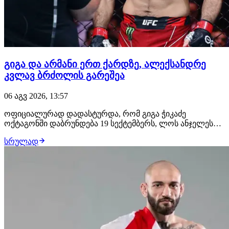
გიგა და არმანი ერთ ქარდზე, ალექსანდრე
კვლავ ბრძოლის გარეშეა
06 აგვ 2026, 13:57
ოფიციალურად დადასტურდა, რომ გიგა ჭიკაძე
ოქტაგონში დაბრუნდება 19 სექტემბერს, ლოს ანჯელესში
გასამართ UFC 331-ზე. გამოცდილი ქართველი
სრულად
მებრძოლის მოწინააღმდეგე იქნება ჟოანდერსონ ბრიტო,
რომლის ანგარიშზე 19 მოგება, 5 წაგება და ფრე არის.
იგივე ქარდზე თანამთავარ ჩხუბში არმან ცარუკიანი
მაურ…