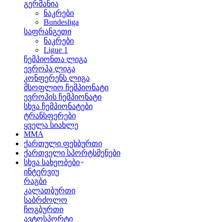
გერმანია
ნაკრები
Bundesliga
საფრანგეთი
ნაკრები
Ligue 1
ჩემპიონთა ლიგა
ევროპა ლიგა
კონფერენს ლიგა
მსოფლიო ჩემპიონატი
ევროპის ჩემპიონატი
სხვა ჩემპიონატები
ტრანსფერები
ყველა სიახლე
MMA
ქართული ფეხბურთი
ქართველი სპორტსმენები
სხვა სახეობები
ინტერვიუ
რაგბი
კალათბურთი
საბრძოლო
ჩოგბურთი
ავტოსპორტი