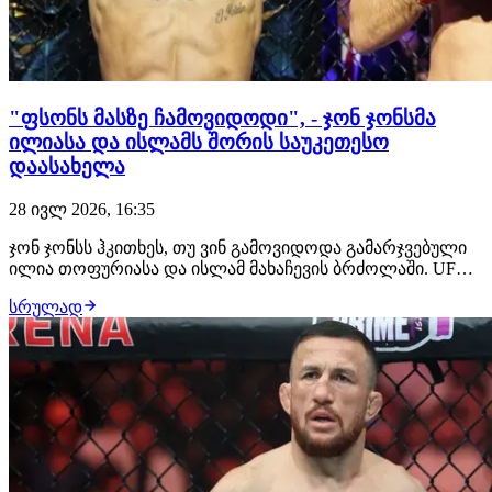
"ფსონს მასზე ჩამოვიდოდი", - ჯონ ჯონსმა
ილიასა და ისლამს შორის საუკეთესო
დაასახელა
28 ივლ 2026, 16:35
ჯონ ჯონსს ჰკითხეს, თუ ვინ გამოვიდოდა გამარჯვებული
ილია თოფურიასა და ისლამ მახაჩევის ბრძოლაში. UFC-
ის ლეგენდარულმა ჩემპიონმა არჩევანი გააკეთა
სრულად
ქართველი მებრძოლის სასარგებლოდ და მის ძლიერ
მხარედ დგომში ჩხუბი დაასახელა. "ფსონის დადება რომ
მომიწიოს, ამას თოფურიას სასარგებლოდ გავაკეთებ…