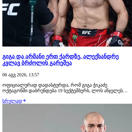
გიგა და არმანი ერთ ქარდზე, ალექსანდრე
კვლავ ბრძოლის გარეშეა
06 აგვ 2026, 13:57
ოფიციალურად დადასტურდა, რომ გიგა ჭიკაძე
ოქტაგონში დაბრუნდება 19 სექტემბერს, ლოს ანჯელესში
გასამართ UFC 331-ზე. გამოცდილი ქართველი
სრულად
მებრძოლის მოწინააღმდეგე იქნება ჟოანდერსონ ბრიტო,
რომლის ანგარიშზე 19 მოგება, 5 წაგება და ფრე არის.
იგივე ქარდზე თანამთავარ ჩხუბში არმან ცარუკიანი
მაურ…