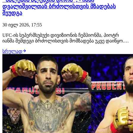
დვალიშვილთან ბრძოლისთვის მზადებას
შეუდგა
30 ივლ 2026, 17:55
UFC-ის სუპერმსუბუქი დივიზიონის ჩემპიონმა, პიოტრ
იანმა შემდეგი ბრძოლისთვის მომზადება უკვე დაიწყო.
მან გამოაქვეყნა ვიდეო წარწერით "ხმლების ალესვის
სრულად
დროა", რომელშიც რუსი მებრძოლი სტრაიკინგში
ვარჯიშობს. გადაწყვეტილია, რომ მისი მოწინააღმდეგე
მერაბ დვალიშვილი იქნება. ბრძოლა შედგება 24 ო…