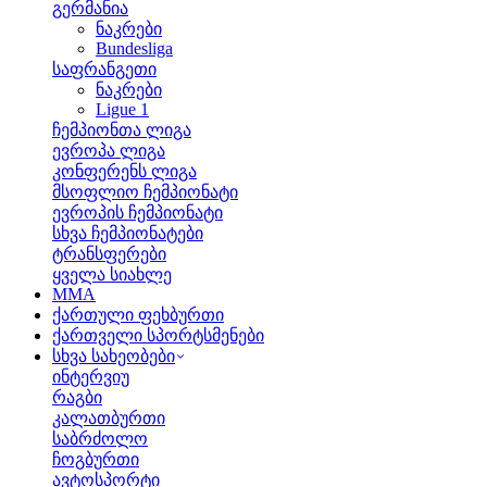
გერმანია
ნაკრები
Bundesliga
საფრანგეთი
ნაკრები
Ligue 1
ჩემპიონთა ლიგა
ევროპა ლიგა
კონფერენს ლიგა
მსოფლიო ჩემპიონატი
ევროპის ჩემპიონატი
სხვა ჩემპიონატები
ტრანსფერები
ყველა სიახლე
MMA
ქართული ფეხბურთი
ქართველი სპორტსმენები
სხვა სახეობები
ინტერვიუ
რაგბი
კალათბურთი
საბრძოლო
ჩოგბურთი
ავტოსპორტი