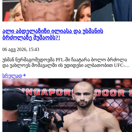
ალი აბდელაზიზი ილიასა და უსმანის
ბრძოლაზე მუშაობს?!
06 აგვ 2026, 15:43
უსმან ნურმაგომედოვმა PFL-ში ჩაატარა ბოლო ბრძოლა
და უახლოეს მომავალში ის უდიდესი ალბათობით UFC-ის
შეუერთდება. ამ საკითხზე მუშაობს დაღესტნელი
სრულად
ჩემპიონის მენეჯერი, ალი აბდელაზიზი, რომელსაც სურს,
რომ მისმა კლიენტმა მსოფლიოს მთავარ პრომოუშენში
სადებიუტო ჩხუბი ილია თოფურიასთან გამართოს.…