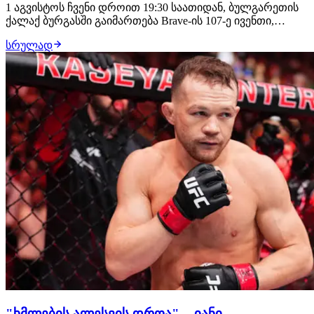
1 აგვისტოს ჩვენი დროით 19:30 საათიდან, ბულგარეთის
ქალაქ ბურგასში გაიმართება Brave-ის 107-ე ივენთი,
სადაც მონაწილეობას მიიღებს ორი ქართველი
სრულად
მებრძოლი: საღამოს თანამთავარ ჩხუბში ბიძინა
გავაშელიშვილის მოწინააღმდეგე იქნება ლუთანდო
ბიკო, უფრო ადრე კი პრელიმზე, რიგით მე-3 ბრძოლაში
ბაჩუკ…
"ხმლების ალესვის დროა", - იანი