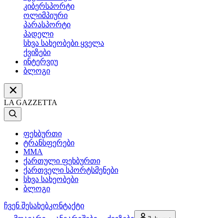
კიბერსპორტი
ოლიმპიური
პარასპორტი
პადელი
სხვა სახეობები ყველა
ქვიზები
ინტერვიუ
ბლოგი
LA GAZZETTA
ფეხბურთი
ტრანსფერები
MMA
ქართული ფეხბურთი
ქართველი სპორტსმენები
სხვა სახეობები
ბლოგი
ჩვენ შესახებ
კონტაქტი