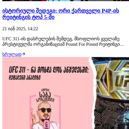
ისტორიული შედეგი: ორი ქართველი P4P-ის
რეიტინგის ტოპ 5-ში
21 იან 2025, 14:22
UFC 311-ის დასრულების შემდეგ, მსოფლიოს ყველაზე
პრესტიჟულმა ორგანიზაციამ Pound For Pound რეიტინგი
განაახლა. შეგახსენებთ, რომ ეს არის პრომოუშენის
სრულად
საუკეთესო მებრძოლთა რეიტინგი, წონითი დივიზიონის
გაუთვალისწინებლად. ცვლილება შეეხო მერაბ
დვალიშვილს, რომელიც უმარ ნურმაგომედოვთან
მოგებით…