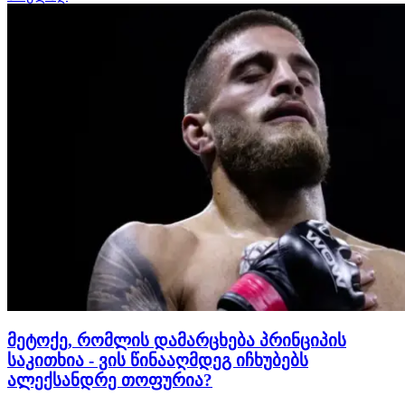
ოფიციალურადაც დაადასტურებს. შეგახსენებთ, რომ
პირველ ბრძოლაში ქართველმა ჩემპიონმა ავსტრალი…
მეტოქე, რომლის დამარცხება პრინციპის
საკითხია - ვის წინააღმდეგ იჩხუბებს
ალექსანდრე თოფურია?