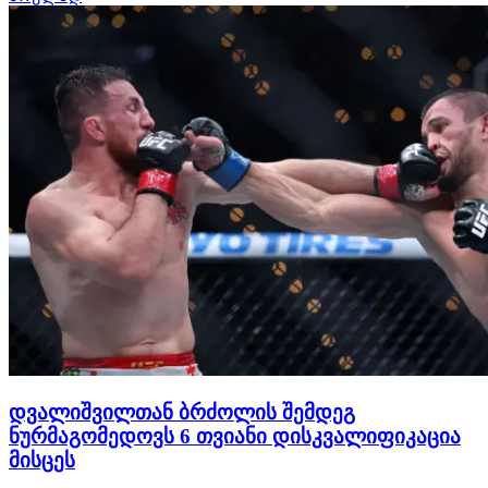
ისაუბრა, სადაც აზრი ორად გაიყო. ხალხის მცირე
ნაწილი უმარის გამარჯვებისაკენ გადაიხარა, რადგან
მათი აზრი…
დვალიშვილთან ბრძოლის შემდეგ
ნურმაგომედოვს 6 თვიანი დისკვალიფიკაცია
მისცეს