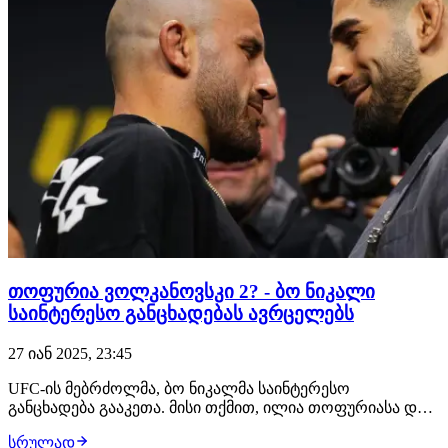
თოფურია ვოლკანოვსკი 2? - ბო ნიკალი
საინტერესო განცხადებას ავრცელებს
27 იან 2025, 23:45
UFC-ის მებრძოლმა, ბო ნიკალმა საინტერესო
განცხადება გააკეთა. მისი თქმით, ილია თოფურიასა და
ალექსანდერ ვოლკანოვსკის რემატჩი ჩაინიშნა აპრილში,
სრულად
314-ე ივენთზე. ძალიან მალე კი ორგანიზაცია ამ ფაქტს