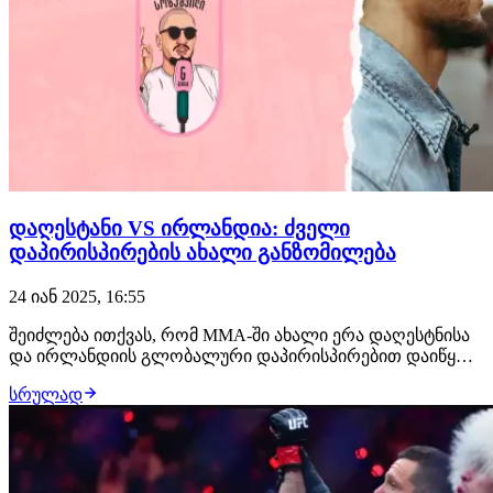
დაღესტანი VS ირლანდია: ძველი
დაპირისპირების ახალი განზომილება
24 იან 2025, 16:55
შეიძლება ითქვას, რომ MMA-ში ახალი ერა დაღესტნისა
და ირლანდიის გლობალური დაპირისპირებით დაიწყო,
როდესაც ხაბიბ ნურმაგომედოვმა და კონორ
სრულად
მაკგრეგორმა UFC-ის მსუბუქი წონის ქამრისთვის
იბრძოლეს. ეს იყო უდიდესი დაპირისპირება, რომელმაც
MMA-ის პოპულარობა ათმაგად გაზარდა. მსოფლიოს
მასშტაბით…