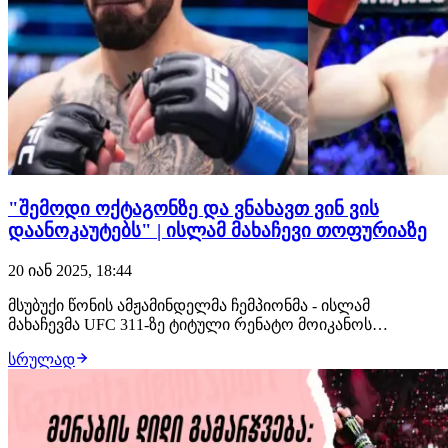
"შემოდი ოქტაგონზე და ვნახავთ ვინ ვის
დაანოკაუტებს" | ისლამ მახაჩევი თოფურიაზე
20 იან 2025, 18:44
მსუბუქი წონის ამჟამინდელმა ჩემპიონმა - ისლამ
მახაჩევმა UFC 311-ზე ტიტული რენატო მოიკანოს
წინააღმდეგ დაიცვა. მარტივი გამარჯვების შემდეგ,
სრულად
დაღესტნელმა მებრძოლმა პრესკონფერენციაზე მის
სამომავლო გეგმებთან დაკავშირებით ისაუბრა.ალბათ
მოგეხსენებათ, რომ ილია თოფურიამ X-ზე პოსტი
განათავსა,…