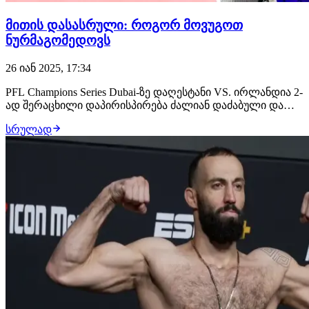
მითის დასასრული: როგორ მოვუგოთ
ნურმაგომედოვს
26 იან 2025, 17:34
PFL Champions Series Dubai-ზე დაღესტანი VS. ირლანდია 2-
ად შერაცხილი დაპირისპირება ძალიან დაძაბული და
საინტერესო გამოდგა. ჩვენთვის კარგად ნაცნობი უმარ
სრულად
ნურმაგომედოვის ძმა, დაღესტნელი უსმან
ნურმაგომედოვი, რომელიც Bellator-ის დაუმარცხებელი
ჩემპიონია, კონორ მაკგრეგორის თანამემამულე…