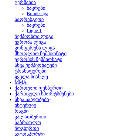
გერმანია
ნაკრები
Bundesliga
საფრანგეთი
ნაკრები
Ligue 1
ჩემპიონთა ლიგა
ევროპა ლიგა
კონფერენს ლიგა
მსოფლიო ჩემპიონატი
ევროპის ჩემპიონატი
სხვა ჩემპიონატები
ტრანსფერები
ყველა სიახლე
MMA
ქართული ფეხბურთი
ქართველი სპორტსმენები
სხვა სახეობები
ინტერვიუ
რაგბი
კალათბურთი
საბრძოლო
ჩოგბურთი
ავტოსპორტი