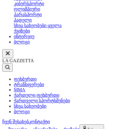
კიბერსპორტი
ოლიმპიური
პარასპორტი
პადელი
სხვა სახეობები ყველა
ქვიზები
ინტერვიუ
ბლოგი
LA GAZZETTA
ფეხბურთი
ტრანსფერები
MMA
ქართული ფეხბურთი
ქართველი სპორტსმენები
სხვა სახეობები
ბლოგი
ჩვენ შესახებ
კონტაქტი