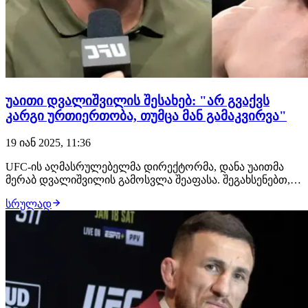
უაითი დვალიშვილის შესახებ: "არ გვაქვს
კარგი ურთიერთობა, თუმცა მან გამაკვირვა"
19 იან 2025, 11:36
UFC-ის აღმასრულებელმა დირექტორმა, დანა უაითმა
მერაბ დვალიშვილის გამოსვლა შეაფასა. შეგახსენებთ,
რომ მოქმედმა ჩემპიონმა დაამარცხა მარ
სრულად
ნურმაგომედოვი, რითაც თავის დივიზიონში დომინაცია
განამტკიცა."დვალიშვილმა ნამდვილად გამაკვირვა.
მეხუთე რაუნდში გამოიყურებოდა ისე, თითქოს ბრძოლა
ახალი…