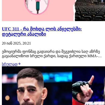
UFC 311 - რა მოხდა ლოს ანჯელესში:
დეტალური ანალიზი
20 იან 2025, 20:21
ემოციურმა ფონმაც გადაიარა და შეგვიძლია საღ აზრზე
გავაანალიზოთ სრული ქარდი, სადაც ქართული MMA-ის
ისტორიაში მორიგი გვერდი ჩაიწერა და მერაბ
სრულად
დვალიშვილმა პირველი სატიტულო დაცვა შემოგვთავაზა
ისეთი ძლიერი მეტოქის წინააღმდეგ, როგორიც
დაუმარცხებელი მებრძოლი უმარ ნურმაგომედოვი
გახლდათ. უმ…