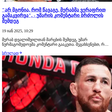
"არ მგონია, რომ წავაგე, მერაბმა ვერაფრით
გამაკვირვა", - უმარის კომენტარი ბრძოლის
შემდეგ
19 იან 2025, 10:29
მერაბ დვალიშვილთან მარცხის შემდეგ, უმარ
ნურმაგომედოვმა კომენტარი გააკეთა. შეგახსენებთ, რომ
მოქმედ ჩემპიონთან მან მსაჯების ერთსულოვანი
სრულად
გადაწყვეტილებით წააგო:"არ მგონია, რომ დავმარცხდი.
ვფიქრობ, სამ რაუნდში გავიმარჯვე, უკანასკნელი ორი
რაუნდი კი თანაბარი იყო. პირველი რაუნდის შემდეგ…