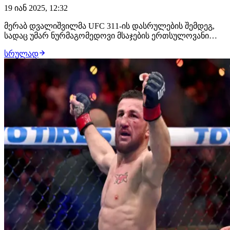
19 იან 2025, 12:32
მერაბ დვალიშვილმა UFC 311-ის დასრულების შემდეგ,
სადაც უმარ ნურმაგომედოვი მსაჯების ერთსულოვანი
გადაწყვეტილებით დაამარცხა და ტიტული დაიცვა,
სრულად
ქართველებს მიმართა."მადლობა ყველაფრისთვის,
ჯიგრები ხართ და ჩვენ კიდევ ერთხელ შევძელით ეს.
მადლობა ყველა კარგ ადამიანს, ვინც შრომის ფასი იცის
დ…