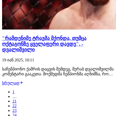
"რამდენიმე ტრავმა მქონდა, თუმცა
ოქტაგონზე ყველაფერი დავდე", -
დვალიშვილი
19 იან 2025, 10:11
საჩემპიონო ქამრის დაცვის შემდეგ, მერაბ დვალიშვილმა
კომენტარი გააკეთა. მოქმედმა ჩემპიონმა აღნიშნა, რომ
მოსამზადებელი კემპისას ის ტრავმირებული იყო."მანქანა
სრულად
ვარ, თუმცა როდესაც ამ ბრძოლას დავთანხმდი,
ტრავმირებული ვიყავი - ფეხი მქონდა ნატკენი და
1
ნაკერები მედო. დღეს თავს კარგად ვგრძნობ…
…
21
22
23
24