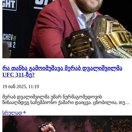
რა თანხა გამოიმუშავა მერაბ დვალიშვილმა
UFC 311-ზე?
19 იან 2025, 11:19
მერაბ დვალიშვილმა უმარ ნურმაგომედოვის
წინააღმდეგ საჩემპიონო ქამარი დაიცვა. ცნობილია, თუ
რა თანხა გამოიმუშავა მოქმედმა ჩემპიონმა UFC 311-ზე.
სრულად
MMAfighting.com-ის ცნობით, ქართველმა ჩემპიონმა
გამოიმუშავა $500 000, ამ თანხას დაემატა საღამოს
საუკეთესო ბრძოლის $50 000-იანი ბონუსი.რაც შეე…