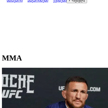
მთავარი
ანგარიშები
ქვიზები
შესვლა
MMA