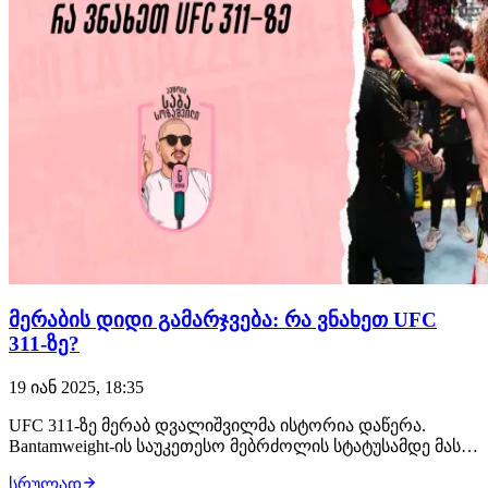
მერაბის დიდი გამარჯვება: რა ვნახეთ UFC
311-ზე?
19 იან 2025, 18:35
UFC 311-ზე მერაბ დვალიშვილმა ისტორია დაწერა.
Bantamweight-ის საუკეთესო მებრძოლის სტატუსამდე მას
თითქმის აღარაფერი აკლია. მერაბმა დაუმარცხებელი
სრულად
უმარ ნურმაგომედოვის 0-იანი წამოიღო, მაშინ, როდესაც