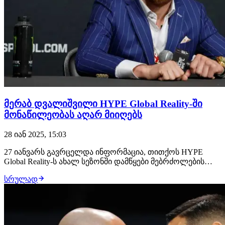
მერაბ დვალიშვილი HYPE Global Reality-ში
მონაწილეობას აღარ მიიღებს
28 იან 2025, 15:03
27 იანვარს გავრცელდა ინფორმაცია, თითქოს HYPE
Global Reality-ს ახალ სეზონში დამწყები მებრძოლების
მწვრთნელები მერაბ დვალიშვილი და პიოტრ იანი
სრულად
იქნებოდნენ. LaGazzetta.ge-ს ინფორმაციით, ქართველ
ჩემპიონს აღნიშნულ პროექტში ვეღარ ვიხილავთ,
რადგან მან მონაწილეობაზე უარი განაცხადა.აქვე დავა…