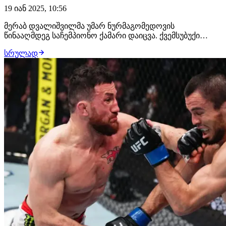
19 იან 2025, 10:56
მერაბ დვალიშვილმა უმარ ნურმაგომედოვის
წინააღმდეგ საჩემპიონო ქამარი დაიცვა. ქვემსუბუქი
დივიზიონის ჩემპიონის ტრიუმფს გამოეხმაურა მისი
სრულად
თანამემამულე, ილია თოფურია:"მერაბ, ჩემო ძმაო,
საოცარი მებრძოლი ხარ! ვამაყობთ შენით! ასე ხდება,
როდესაც დაღესტნური ჭიდაობა ქართულ ჭიდაობას
ხვდება", -…