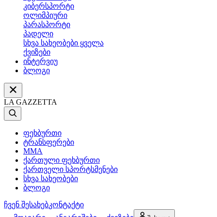
კიბერსპორტი
ოლიმპიური
პარასპორტი
პადელი
სხვა სახეობები ყველა
ქვიზები
ინტერვიუ
ბლოგი
LA GAZZETTA
ფეხბურთი
ტრანსფერები
MMA
ქართული ფეხბურთი
ქართველი სპორტსმენები
სხვა სახეობები
ბლოგი
ჩვენ შესახებ
კონტაქტი