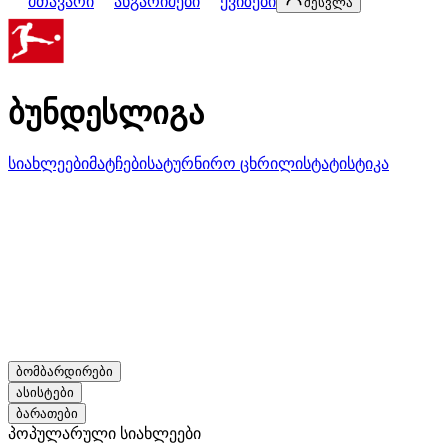
მთავარი
ანგარიშები
ქვიზები
შესვლა
ბუნდესლიგა
სიახლეები
მატჩები
სატურნირო ცხრილი
სტატისტიკა
ბომბარდირები
ასისტები
ბარათები
პოპულარული სიახლეები