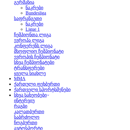
გერმანია
ნაკრები
Bundesliga
საფრანგეთი
ნაკრები
Ligue 1
ჩემპიონთა ლიგა
ევროპა ლიგა
კონფერენს ლიგა
მსოფლიო ჩემპიონატი
ევროპის ჩემპიონატი
სხვა ჩემპიონატები
ტრანსფერები
ყველა სიახლე
MMA
ქართული ფეხბურთი
ქართველი სპორტსმენები
სხვა სახეობები
ინტერვიუ
რაგბი
კალათბურთი
საბრძოლო
ჩოგბურთი
ავტოსპორტი