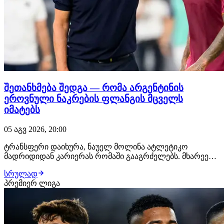
შეთანხმება შედგა — რომა არგენტინის
ეროვნული ნაკრების ფლანგის მცველს
იმატებს
05 აგვ 2026, 20:00
ტრანსფერი დაიხურა, ნაუელ მოლინა ატლეტიკო
მადრიდიდან კარიერას რომაში გააგრძელებს. მხარეებს
შორის ყველაფერი შეთანხმებულია, 28 წლის
სრულად
ფეხბურთელს იტალიაში უკვე ელოდებიან, სადაც
პრემიერ ლიგა
სამედიცინო შემოწმებას გაივლის და კონტრაქტს ხელს
მოაწერს. "ჯალოროსი" მოლინას სანაცვლოდ
დაახლოებით €18 მილიონს…