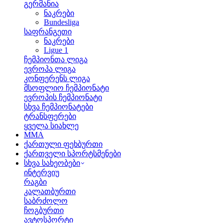
გერმანია
ნაკრები
Bundesliga
საფრანგეთი
ნაკრები
Ligue 1
ჩემპიონთა ლიგა
ევროპა ლიგა
კონფერენს ლიგა
მსოფლიო ჩემპიონატი
ევროპის ჩემპიონატი
სხვა ჩემპიონატები
ტრანსფერები
ყველა სიახლე
MMA
ქართული ფეხბურთი
ქართველი სპორტსმენები
სხვა სახეობები
ინტერვიუ
რაგბი
კალათბურთი
საბრძოლო
ჩოგბურთი
ავტოსპორტი