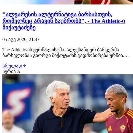
"ალვარესის ალტერნატივა ბარსასთვის,
რომელზეც არავინ საუბრობს", - The Athletic-ი
მიქაუტაძეზე
05 აგვ 2026, 21:47
The Athletic-ის ჟურნალისტმა, ალექსანდერ ბარკერმა
ბარსელონას გიორგი მიქაუტაძის გადმობირება ურჩია.
ცნობილი ანალიტიკოსი ახალგაზრდა ქართველ
სრულად
ფორვარდს მიიჩნევს ხულიან ალვარესის
სერია A
ალტერნატივად, რომლის გაფორმება
კატალონიელებისთვის რთული ამოცანა გამოდგა.
"ბარსელონას უნდა ალვარესის გაფორმება…