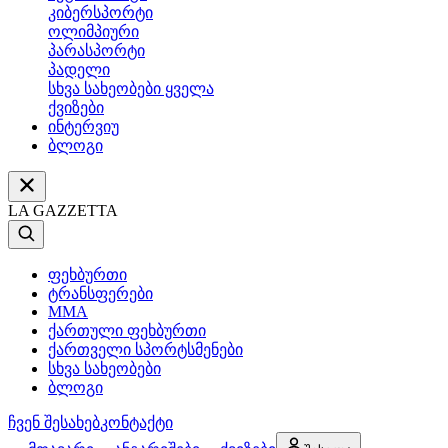
კიბერსპორტი
ოლიმპიური
პარასპორტი
პადელი
სხვა სახეობები ყველა
ქვიზები
ინტერვიუ
ბლოგი
LA GAZZETTA
ფეხბურთი
ტრანსფერები
MMA
ქართული ფეხბურთი
ქართველი სპორტსმენები
სხვა სახეობები
ბლოგი
ჩვენ შესახებ
კონტაქტი