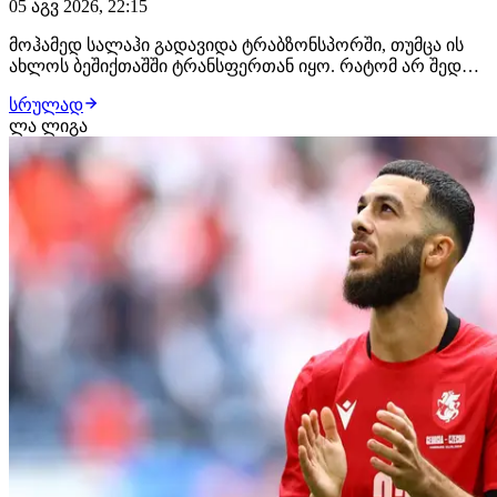
05 აგვ 2026, 22:15
მოჰამედ სალაჰი გადავიდა ტრაბზონსპორში, თუმცა ის
ახლოს ბეშიქთაშში ტრანსფერთან იყო. რატომ არ შედგა
ეს გარიგება? ამ ფაქტთან დაკავშირებით ღიად ისაუბრა
სრულად
სტამბოლელთა პრეზიდენტმა, სერდალ ადალიმ,
ლა ლიგა
რომლის თქმითაც, ეგვიპტელი ვინგერის ტრანსფერი
უკვე შეთანხმებული იყო. "სალაჰისგან თანხმობა გვქო…