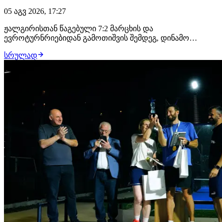
05 აგვ 2026, 17:27
ჟალგირისთან წაგებული 7:2 მარცხის და
ევროტურნრიებიდან გამოთიშვის შემდეგ, დინამო
თბილისის მთავარმა მწვრთნელმა თემურ ქეცბაიამ
სრულად
პრესკონფერენცია გამართა. ჟალგირისთან მარცხზე "ეს
ლაპარაკი ვილნიუსში უნდა ყოფილიყო და არა
თბილისში, რაც იქ მოხდა მიუღებელია. ჩემთვისაც და
მთელი საქართველოსთვი…