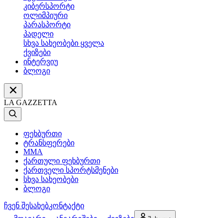
კიბერსპორტი
ოლიმპიური
პარასპორტი
პადელი
სხვა სახეობები ყველა
ქვიზები
ინტერვიუ
ბლოგი
LA GAZZETTA
ფეხბურთი
ტრანსფერები
MMA
ქართული ფეხბურთი
ქართველი სპორტსმენები
სხვა სახეობები
ბლოგი
ჩვენ შესახებ
კონტაქტი