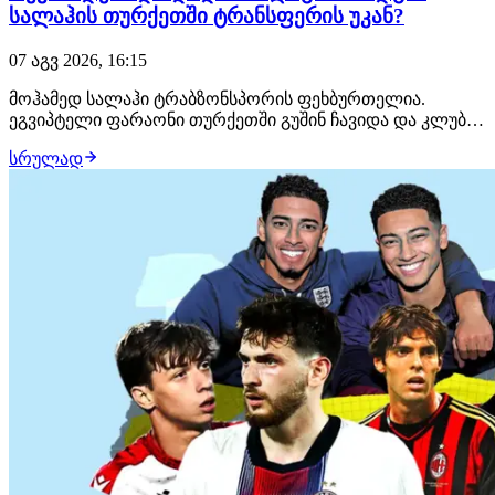
სალაჰის თურქეთში ტრანსფერის უკან?
07 აგვ 2026, 16:15
მოჰამედ სალაჰი ტრაბზონსპორის ფეხბურთელია.
ეგვიპტელი ფარაონი თურქეთში გუშინ ჩავიდა და კლუბმა
ის ოფიციალურად წარადგინა. გასაკვირი არაა, რომ
სრულად
სალაჰის თურქეთში ჩასვლას გულშემატკივარი
მოუთმენლად ელოდა. გადაჭედილი სტადიონი, დიდი
იმედებით. მსგავსი დონის ფეხბურთელს ტრაბზონში ჯერ
არ უთამაშ…