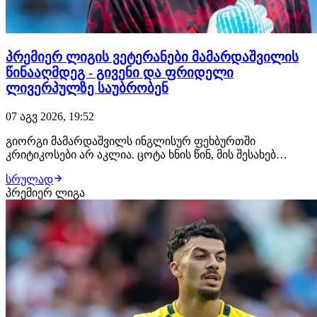
პრემიერ ლიგის ვეტერანები მამარდაშვილის
წინააღმდეგ - გივენი და ფრიდელი
ლივერპულზე საუბრობენ
07 აგვ 2026, 19:52
გიორგი მამარდაშვილს ინგლისურ ფეხბურთში
კრიტიკოსები არ აკლია. ცოტა ხნის წინ, მის შესახებ
ისაუბრეს შეი გივენმა და ბრედ ფრიდელმა - ორივე
სრულად
ვეტერანი გოლკიპერი თანხმდება იმაზე, რომ ქართველი
პრემიერ ლიგა
კარის დარაჯი ლივერპულის ძირითადისთვის მზად არ
არის. "ჯერ კიდევ არ ვარ დარწმუნებული, რომ
ალისონის…