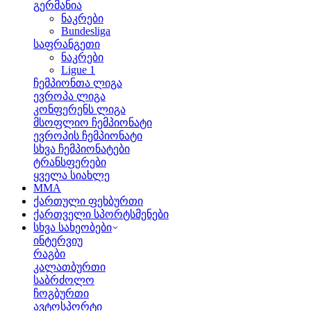
გერმანია
ნაკრები
Bundesliga
საფრანგეთი
ნაკრები
Ligue 1
ჩემპიონთა ლიგა
ევროპა ლიგა
კონფერენს ლიგა
მსოფლიო ჩემპიონატი
ევროპის ჩემპიონატი
სხვა ჩემპიონატები
ტრანსფერები
ყველა სიახლე
MMA
ქართული ფეხბურთი
ქართველი სპორტსმენები
სხვა სახეობები
ინტერვიუ
რაგბი
კალათბურთი
საბრძოლო
ჩოგბურთი
ავტოსპორტი