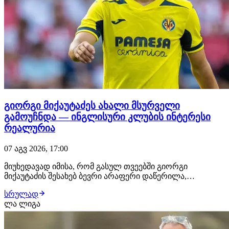
გიორგი მიქაუტაძეს ახალი მსურველი
გამოუჩნდა — ინგლისური კლუბის ინტერესი
რეალურია
07 აგვ 2026, 17:00
მიუხედავად იმისა, რომ გასულ თვეებში გიორგი
მიქაუტაძის შესახებ ბევრი არაფერი დაწერილა,
ქართველი ფორვარდი ზაფხულის სატრანსფერო
სრულად
ფანჯრის ერთ-ერთ მოთხოვნად ფეხბურთელად ამ
ლა ლიგა
დრომდე რჩება. როგორც ჩვენთვის ხდება ცნობილი,
ქართველი თავდამსხმელით ტოტენჰემი ინტერესდება.
ლონდონური კლუბი შეტევის…