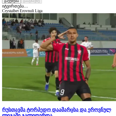
გაუქმება
გააგზავნე
იტვირთება…
Crystalbet Erovnuli Liga
რუსთავმა ტორპედო დაამარცხა და ეროვნულ
ლიგაში გალიდერდა