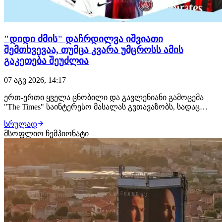
"დიდი ძმის" დაჩრდილვა იშვიათი
შემთხვევაა, თუმცა კვარა უმცროსს ამის
გაკეთება შეუძლია
07 აგვ 2026, 14:17
ერთ-ერთი ყველა ცნობილი და გავლენიანი გამოცემა
"The Times" საინტერესო მასალას გვთავაზობს, სადაც
საუბარი ძმებ ფეხბურთელებზეა და აქცენტი ხვიჩა და
სრულად
თორნიკე კვარაცხელიებზეა გაკეთებული: უეფას
მსოფლიო ჩემპიონატი
საკლუბო ტურნირებზე მისი პირველი თამაშიდან 10 წუთის
შემდეგ, დეჟა ვუ იგრძნობა. მოზარდი ბიჭი ბურთს…