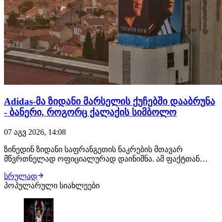
Adidas-მა ზიდანი მარსელის ქუჩებში დააბრუნა
- ბანერი, როგორც ქალაქის სიმბოლო
07 აგვ 2026, 14:08
ზინედინ ზიდანი საფრანგეთის ნაკრების მთავარ
მწვრთნელად ოფიციალურად დაინიშნა. ამ ფაქტთან
დაკავშირებით Adidas-მა გააცოცხლა 1990-იანი წლების
სრულად
ერთ-ერთი ყველაზე ცნობილი სარეკლამო კამპანია,
პოპულარული სიახლეები
რომლის მთავარი სახე სწორედ ფრანგი ფლეიმეიქერი
იყო. 1998 წლის ზაფხული, მარსელის ქუჩებში ჩნდება
პოსტ…