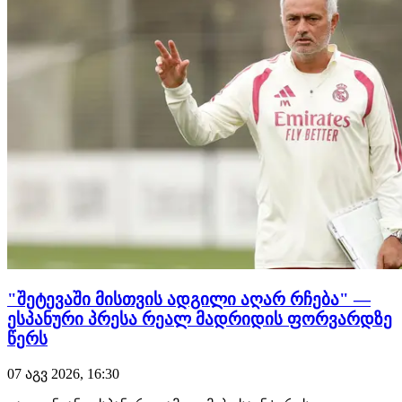
"შეტევაში მისთვის ადგილი აღარ რჩება" —
ესპანური პრესა რეალ მადრიდის ფორვარდზე
წერს
07 აგვ 2026, 16:30