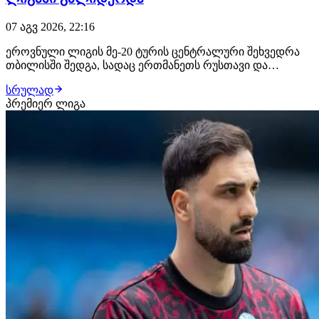
07 აგვ 2026, 22:16
ეროვნული ლიგის მე-20 ტურის ცენტრალური შეხვედრა
თბილისში შედგა, სადაც ერთმანეთს რუსთავი და
ქუთაისის ტორპედო დაუპირისპირდნენ. შეხვედრის მე-12
სრულად
წუთზე რუსთაველები ლეგიონერმა ჟან სოუზა დე
პრემიერ ლიგა
ალმეიდამ დააწინაურა, მასპინძლებმა პირველი ტაიმი
ბოლომდე მიიყვანეს. იმერული კლუბი ვერც მეორე
ტაიმში…