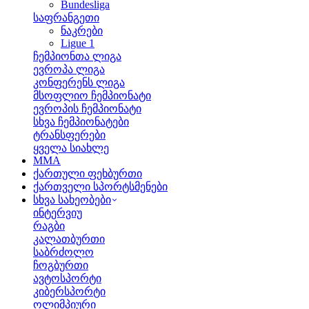
Bundesliga
საფრანგეთი
ნაკრები
Ligue 1
ჩემპიონთა ლიგა
ევროპა ლიგა
კონფერენს ლიგა
მსოფლიო ჩემპიონატი
ევროპის ჩემპიონატი
სხვა ჩემპიონატები
ტრანსფერები
ყველა სიახლე
MMA
ქართული ფეხბურთი
ქართველი სპორტსმენები
სხვა სახეობები
ინტერვიუ
რაგბი
კალათბურთი
საბრძოლო
ჩოგბურთი
ავტოსპორტი
კიბერსპორტი
ოლიმპიური