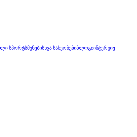
ლი სპორტსმენები
სხვა სახეობები
ბლოგი
ინტერვიუ