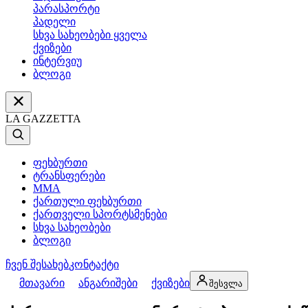
პარასპორტი
პადელი
სხვა სახეობები ყველა
ქვიზები
ინტერვიუ
ბლოგი
LA GAZZETTA
ფეხბურთი
ტრანსფერები
MMA
ქართული ფეხბურთი
ქართველი სპორტსმენები
სხვა სახეობები
ბლოგი
ჩვენ შესახებ
კონტაქტი
მთავარი
ანგარიშები
ქვიზები
შესვლა