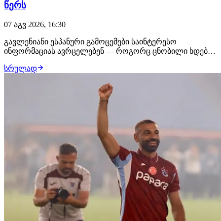
წერს
07 აგვ 2026, 16:30
გავლენიანი ესპანური გამოცემები საინტერესო
ინფორმაციას ავრცელებენ — როგორც ცნობილი ხდება,
ენდრიკმა შესაძლოა რეალ მადრიდი მიმდინარე თვეში
სრულად
დატოვოს. მიზეზი ისაა, რომ ჟოზე მოურინიო ბრაზილიელ
ფორვარდს დიდ სათამაშო დროს ვერ ჰპირდება,
რადგან ზაფხულის სატრანსფერო ფანჯარაზე რეალმა
შეტევის…