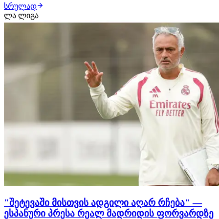
სრულად
ფანჯრის ერთ-ერთ მოთხოვნად ფეხბურთელად ამ
ლა ლიგა
დრომდე რჩება. როგორც ჩვენთვის ხდება ცნობილი,
ქართველი თავდამსხმელით ტოტენჰემი ინტერესდება.
ლონდონური კლუბი შეტევის…
"შეტევაში მისთვის ადგილი აღარ რჩება" —
ესპანური პრესა რეალ მადრიდის ფორვარდზე