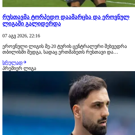
რუსთავმა ტორპედო დაამარცხა და ეროვნულ
ლიგაში გალიდერდა
07 აგვ 2026, 22:16
ეროვნული ლიგის მე-20 ტურის ცენტრალური შეხვედრა
თბილისში შედგა, სადაც ერთმანეთს რუსთავი და
ქუთაისის ტორპედო დაუპირისპირდნენ. შეხვედრის მე-12
სრულად
წუთზე რუსთაველები ლეგიონერმა ჟან სოუზა დე
პრემიერ ლიგა
ალმეიდამ დააწინაურა, მასპინძლებმა პირველი ტაიმი
ბოლომდე მიიყვანეს. იმერული კლუბი ვერც მეორე
ტაიმში…