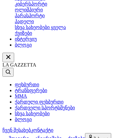
კიბერსპორტი
ოლიმპიური
პარასპორტი
პადელი
სხვა სახეობები ყველა
ქვიზები
ინტერვიუ
ბლოგი
LA GAZZETTA
ფეხბურთი
ტრანსფერები
MMA
ქართული ფეხბურთი
ქართველი სპორტსმენები
სხვა სახეობები
ბლოგი
ჩვენ შესახებ
კონტაქტი