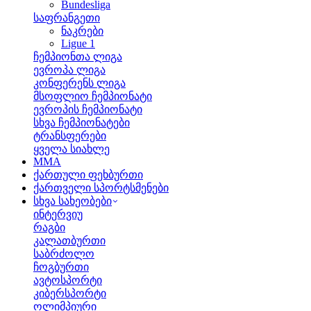
Bundesliga
საფრანგეთი
ნაკრები
Ligue 1
ჩემპიონთა ლიგა
ევროპა ლიგა
კონფერენს ლიგა
მსოფლიო ჩემპიონატი
ევროპის ჩემპიონატი
სხვა ჩემპიონატები
ტრანსფერები
ყველა სიახლე
MMA
ქართული ფეხბურთი
ქართველი სპორტსმენები
სხვა სახეობები
ინტერვიუ
რაგბი
კალათბურთი
საბრძოლო
ჩოგბურთი
ავტოსპორტი
კიბერსპორტი
ოლიმპიური