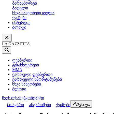
პარასპორტი
პადელი
სხვა სახეობები ყველა
ქვიზები
ინტერვიუ
ბლოგი
LA GAZZETTA
ფეხბურთი
ტრანსფერები
MMA
ქართული ფეხბურთი
ქართველი სპორტსმენები
სხვა სახეობები
ბლოგი
ჩვენ შესახებ
კონტაქტი
მთავარი
ანგარიშები
ქვიზები
შესვლა