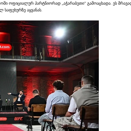
ში ოფიციალურ პარტნიორად „აჭარაბეთი“ გამოაცხადა. ეს მრავალ
 საფეხურზე აყვანას.