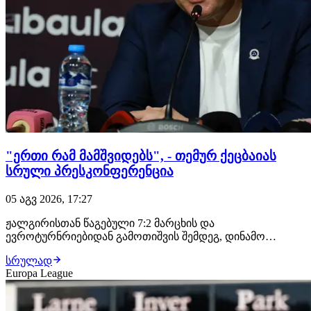
"ერთი რამ მამშვიდებს", - თემურ ქეცბაიას
სრული პრესკონფერენცია
05 აგვ 2026, 17:27
ჟალგირისთან წაგებული 7:2 მარცხის და
ევროტურნრიებიდან გამოთიშვის შემდეგ, დინამო
თბილისის მთავარმა მწვრთნელმა თემურ ქეცბაიამ
სრულად
პრესკონფერენცია გამართა. ჟალგირისთან მარცხზე "ეს
Europa League
ლაპარაკი ვილნიუსში უნდა ყოფილიყო და არა
თბილისში, რაც იქ მოხდა მიუღებელია. ჩემთვისაც და
მთელი საქართველოსთვი…