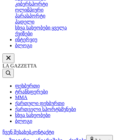
კიბერსპორტი
ოლიმპიური
პარასპორტი
პადელი
სხვა სახეობები ყველა
ქვიზები
ინტერვიუ
ბლოგი
LA GAZZETTA
ფეხბურთი
ტრანსფერები
MMA
ქართული ფეხბურთი
ქართველი სპორტსმენები
სხვა სახეობები
ბლოგი
ჩვენ შესახებ
კონტაქტი