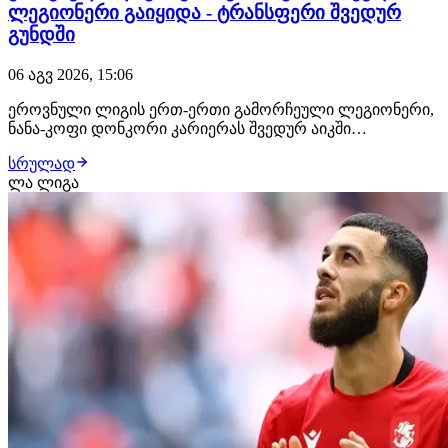
ლეგიონერი გაიყიდა - ტრანსფერი შვედურ
გუნდში
06 აგვ 2026, 15:06
ეროვნული ლიგის ერთ-ერთი გამორჩეული ლეგიონერი,
ნანა-კოფი დონკორი კარიერას შვედურ აიკში
გააგრძელებს. 19 წლის დონკორი ფლანგის შემტევია,
სრულად
გამოირჩევა დრიბლინგით, ტექნიკური თამაშითა და
ლა ლიგა
ლამაზი გოლებით, რითიც მან თავი არაერთხელ
დაგვამახსოვრა. დონკორი გორის დილას საკუთრება
იყო და დინამო თბ…