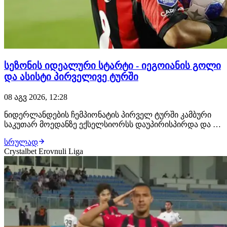
სეზონის იდეალური სტარტი - იეგოიანის გოლი
და ასისტი პირველივე ტურში
08 აგვ 2026, 12:28
ნიდერლანდების ჩემპიონატის პირველ ტურში კამბური
საკუთარ მოედანზე ექსელსიორსს დაუპირისპირდა და 0:4
დამარცხდა. ძირითად შემადგენლობაში იყო
სრულად
ექსელსიორსის ქართველი ფეხბურთელი ირაკლი
Crystalbet Erovnuli Liga
იეგოიანი. ერედივიზონის ახალი სეზონის პირველი გოლი
სწორედ იეგოიანის ანგარიშზეა. მან ანგარიში მე-17 წუთზე
გ…