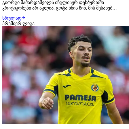
გიორგი მამარდაშვილს ინგლისურ ფეხბურთში
კრიტიკოსები არ აკლია. ცოტა ხნის წინ, მის შესახებ
ისაუბრეს შეი გივენმა და ბრედ ფრიდელმა - ორივე
სრულად
ვეტერანი გოლკიპერი თანხმდება იმაზე, რომ ქართველი
პრემიერ ლიგა
კარის დარაჯი ლივერპულის ძირითადისთვის მზად არ
არის. "ჯერ კიდევ არ ვარ დარწმუნებული, რომ
ალისონის…