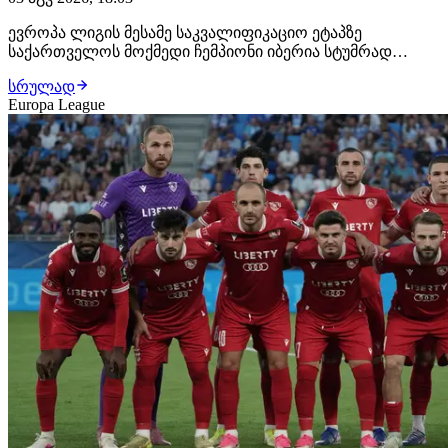
ევროპა ლიგის მესამე საკვალიფიკაციო ეტაპზე
საქართველოს მოქმედი ჩემპიონი იბერია სტუმრად
ჩრდ.ირლანდიურ ლარნეს დაუპირისპირდება. მატჩი
სრულად
ხვალ, 23 საათზეა ჩანიშნული. როგორც ინფორმაცია
Europa League
გავრცელდა, იბერიას სავიზო პრობლემები შეექმნა, რის
გამოც კლუბი ჩრდ.ირლანდიაში გაფრენას კვლავაც ვერ
ახერხე…