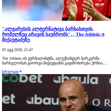
"ალვარესის ალტერნატივა ბარსასთვის,
რომელზეც არავინ საუბრობს", - The Athletic-ი
მიქაუტაძეზე
05 აგვ 2026, 21:47
The Athletic-ის ჟურნალისტმა, ალექსანდერ ბარკერმა
ბარსელონას გიორგი მიქაუტაძის გადმობირება ურჩია.
ცნობილი ანალიტიკოსი ახალგაზრდა ქართველ
სრულად
ფორვარდს მიიჩნევს ხულიან ალვარესის
ალტერნატივად, რომლის გაფორმება
კატალონიელებისთვის რთული ამოცანა გამოდგა.
"ბარსელონას უნდა ალვარესის გაფორმება…