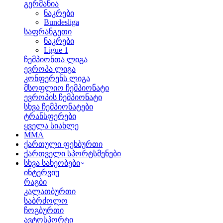
გერმანია
ნაკრები
Bundesliga
საფრანგეთი
ნაკრები
Ligue 1
ჩემპიონთა ლიგა
ევროპა ლიგა
კონფერენს ლიგა
მსოფლიო ჩემპიონატი
ევროპის ჩემპიონატი
სხვა ჩემპიონატები
ტრანსფერები
ყველა სიახლე
MMA
ქართული ფეხბურთი
ქართველი სპორტსმენები
სხვა სახეობები
ინტერვიუ
რაგბი
კალათბურთი
საბრძოლო
ჩოგბურთი
ავტოსპორტი