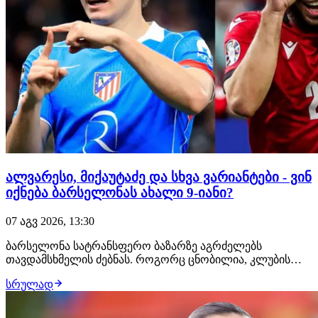
ალვარესი, მიქაუტაძე და სხვა ვარიანტები - ვინ
იქნება ბარსელონას ახალი 9-იანი?
07 აგვ 2026, 13:30
ბარსელონა სატრანსფერო ბაზარზე აგრძელებს
თავდამსხმელის ძებნას. როგორც ცნობილია, კლუბის
მთავარი სამიზნე არის ხულიან ალვარესი, მაგრამ
სრულად
ვარსკვლავური ფორვარდის კატალონიაში
გადაბარგების შანსი დღითიდღე იკლებს. მადრიდის
ატლეტიკოს მტკიცედ აქვს გადაწყვეტილი არგენტინელი