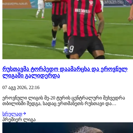
რუსთავმა ტორპედო დაამარცხა და ეროვნულ
ლიგაში გალიდერდა
07 აგვ 2026, 22:16
ეროვნული ლიგის მე-20 ტურის ცენტრალური შეხვედრა
თბილისში შედგა, სადაც ერთმანეთს რუსთავი და
ქუთაისის ტორპედო დაუპირისპირდნენ. შეხვედრის მე-12
სრულად
წუთზე რუსთაველები ლეგიონერმა ჟან სოუზა დე
პრემიერ ლიგა
ალმეიდამ დააწინაურა, მასპინძლებმა პირველი ტაიმი
ბოლომდე მიიყვანეს. იმერული კლუბი ვერც მეორე
ტაიმში…