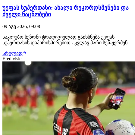
უეფას სუპერთასი: ახალი რეკორდსმენები და
ძველი ნაცნობები
09 აგვ 2026, 09:08
საკლუბო სეზონი ტრადიციულად გაიხსნება უეფას
სუპერთასის დაპირისპირებით - კვლავ პარი სენ-ჟერმენი,
რომელმაც ჩემპიონთა ლიგაზე იმარჯვა მიყოლებით
სრულად
მეორედ და მისი მოწინააღმდეგე, ევროპა ლიგის
Eredivisie
ტრიუმფატორი ასტონ ვილა. აღნიშნულ შეხვედრას არც
ინტრიგა აკლია და არც ისტორიული კონტექსტი. პსჟ-ს
გამ…